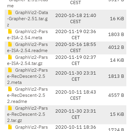
-Grapher-2.51.read
5517 B
CEST
me
GraphViz2-Data
2020-10-18 21:40
-Grapher-2.51.tar.g
16 KiB
CEST
z
GraphViz2-Pars
2020-11-19 02:36
1803 B
e-ISA-2.54.meta
CET
GraphViz2-Pars
2020-10-16 18:55
4012 B
e-ISA-2.54.readme
CEST
GraphViz2-Pars
2020-11-19 02:37
14 KiB
e-ISA-2.54.tar.gz
CET
GraphViz2-Pars
2020-11-30 23:31
e-RecDescent-2.5
1813 B
CET
2.meta
GraphViz2-Pars
2020-10-11 18:43
e-RecDescent-2.5
4557 B
CEST
2.readme
GraphViz2-Pars
2020-11-30 23:31
e-RecDescent-2.5
15 KiB
CET
2.tar.gz
GraphViz2-Pars
2020-10-11 18:36
1724 B