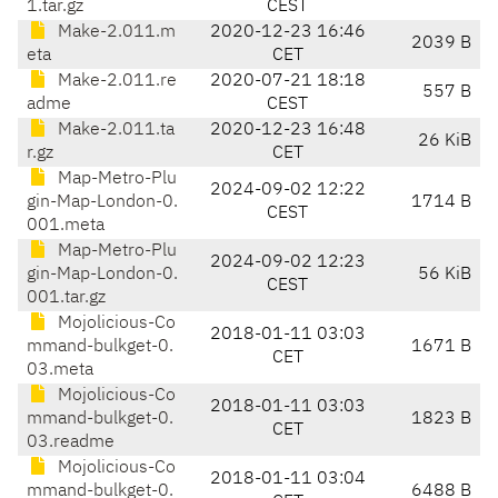
1.tar.gz
CEST
Make-2.011.m
2020-12-23 16:46
2039 B
eta
CET
Make-2.011.re
2020-07-21 18:18
557 B
adme
CEST
Make-2.011.ta
2020-12-23 16:48
26 KiB
r.gz
CET
Map-Metro-Plu
2024-09-02 12:22
gin-Map-London-0.
1714 B
CEST
001.meta
Map-Metro-Plu
2024-09-02 12:23
gin-Map-London-0.
56 KiB
CEST
001.tar.gz
Mojolicious-Co
2018-01-11 03:03
mmand-bulkget-0.
1671 B
CET
03.meta
Mojolicious-Co
2018-01-11 03:03
mmand-bulkget-0.
1823 B
CET
03.readme
Mojolicious-Co
2018-01-11 03:04
mmand-bulkget-0.
6488 B