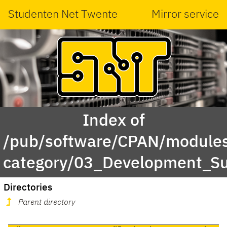
Studenten Net Twente
Mirror service
Index of
/pub/software/CPAN/modules
category/03_Development_Su
Directories
Parent directory