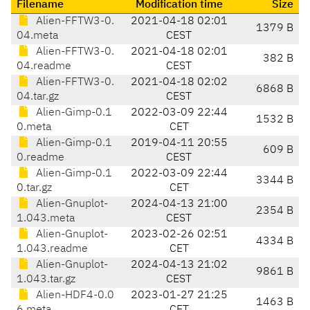
Filename
Modification time
Size
Alien-FFTW3-0.
2021-04-18 02:01
1379 B
04.meta
CEST
Alien-FFTW3-0.
2021-04-18 02:01
382 B
04.readme
CEST
Alien-FFTW3-0.
2021-04-18 02:02
6868 B
04.tar.gz
CEST
Alien-Gimp-0.1
2022-03-09 22:44
1532 B
0.meta
CET
Alien-Gimp-0.1
2019-04-11 20:55
609 B
0.readme
CEST
Alien-Gimp-0.1
2022-03-09 22:44
3344 B
0.tar.gz
CET
Alien-Gnuplot-
2024-04-13 21:00
2354 B
1.043.meta
CEST
Alien-Gnuplot-
2023-02-26 02:51
4334 B
1.043.readme
CET
Alien-Gnuplot-
2024-04-13 21:02
9861 B
1.043.tar.gz
CEST
Alien-HDF4-0.0
2023-01-27 21:25
1463 B