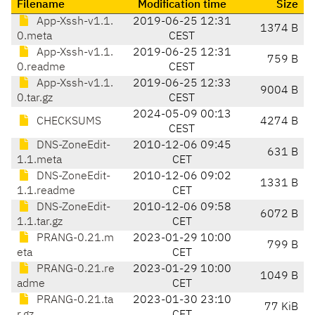
Filename
Modification time
Size
App-Xssh-v1.1.
2019-06-25 12:31
1374 B
0.meta
CEST
App-Xssh-v1.1.
2019-06-25 12:31
759 B
0.readme
CEST
App-Xssh-v1.1.
2019-06-25 12:33
9004 B
0.tar.gz
CEST
2024-05-09 00:13
CHECKSUMS
4274 B
CEST
DNS-ZoneEdit-
2010-12-06 09:45
631 B
1.1.meta
CET
DNS-ZoneEdit-
2010-12-06 09:02
1331 B
1.1.readme
CET
DNS-ZoneEdit-
2010-12-06 09:58
6072 B
1.1.tar.gz
CET
PRANG-0.21.m
2023-01-29 10:00
799 B
eta
CET
PRANG-0.21.re
2023-01-29 10:00
1049 B
adme
CET
PRANG-0.21.ta
2023-01-30 23:10
77 KiB