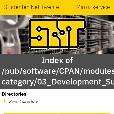
Studenten Net Twente
Mirror service
Index of
/pub/software/CPAN/modules
category/03_Development_Su
Directories
Parent directory