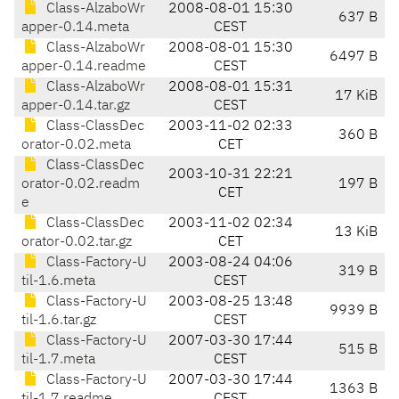
Class-AlzaboWr
2008-08-01 15:30
637 B
apper-0.14.meta
CEST
Class-AlzaboWr
2008-08-01 15:30
6497 B
apper-0.14.readme
CEST
Class-AlzaboWr
2008-08-01 15:31
17 KiB
apper-0.14.tar.gz
CEST
Class-ClassDec
2003-11-02 02:33
360 B
orator-0.02.meta
CET
Class-ClassDec
2003-10-31 22:21
orator-0.02.readm
197 B
CET
e
Class-ClassDec
2003-11-02 02:34
13 KiB
orator-0.02.tar.gz
CET
Class-Factory-U
2003-08-24 04:06
319 B
til-1.6.meta
CEST
Class-Factory-U
2003-08-25 13:48
9939 B
til-1.6.tar.gz
CEST
Class-Factory-U
2007-03-30 17:44
515 B
til-1.7.meta
CEST
Class-Factory-U
2007-03-30 17:44
1363 B