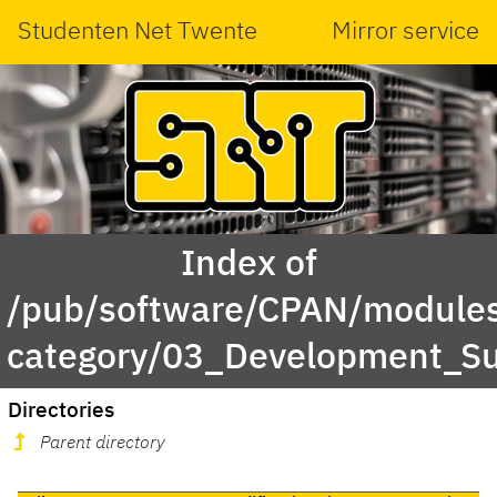
Studenten Net Twente
Mirror service
Index of
/pub/software/CPAN/modules
category/03_Development_S
Directories
Parent directory