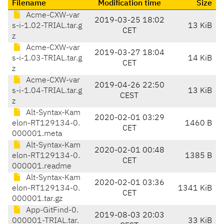
Filename
Modification time
Size
Acme-CXW-var
2019-03-25 18:02
s-i-1.02-TRIAL.tar.g
13 KiB
CET
z
Acme-CXW-var
2019-03-27 18:04
s-i-1.03-TRIAL.tar.g
14 KiB
CET
z
Acme-CXW-var
2019-04-26 22:50
s-i-1.04-TRIAL.tar.g
13 KiB
CEST
z
Alt-Syntax-Kam
2020-02-01 03:29
elon-RT129134-0.
1460 B
CET
000001.meta
Alt-Syntax-Kam
2020-02-01 00:48
elon-RT129134-0.
1385 B
CET
000001.readme
Alt-Syntax-Kam
2020-02-01 03:36
elon-RT129134-0.
1341 KiB
CET
000001.tar.gz
App-GitFind-0.
2019-08-03 20:03
000001-TRIAL.tar.
33 KiB