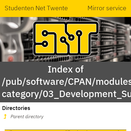
Studenten Net Twente
Mirror service
Index of
/pub/software/CPAN/modules
category/03_Development_S
Directories
Parent directory