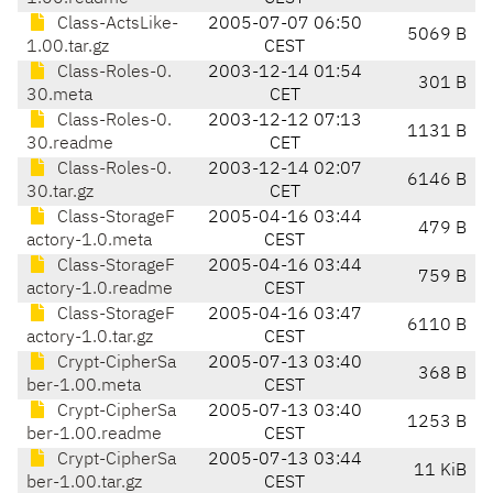
Class-ActsLike-
2005-07-07 06:50
5069 B
1.00.tar.gz
CEST
Class-Roles-0.
2003-12-14 01:54
301 B
30.meta
CET
Class-Roles-0.
2003-12-12 07:13
1131 B
30.readme
CET
Class-Roles-0.
2003-12-14 02:07
6146 B
30.tar.gz
CET
Class-StorageF
2005-04-16 03:44
479 B
actory-1.0.meta
CEST
Class-StorageF
2005-04-16 03:44
759 B
actory-1.0.readme
CEST
Class-StorageF
2005-04-16 03:47
6110 B
actory-1.0.tar.gz
CEST
Crypt-CipherSa
2005-07-13 03:40
368 B
ber-1.00.meta
CEST
Crypt-CipherSa
2005-07-13 03:40
1253 B
ber-1.00.readme
CEST
Crypt-CipherSa
2005-07-13 03:44
11 KiB
ber-1.00.tar.gz
CEST