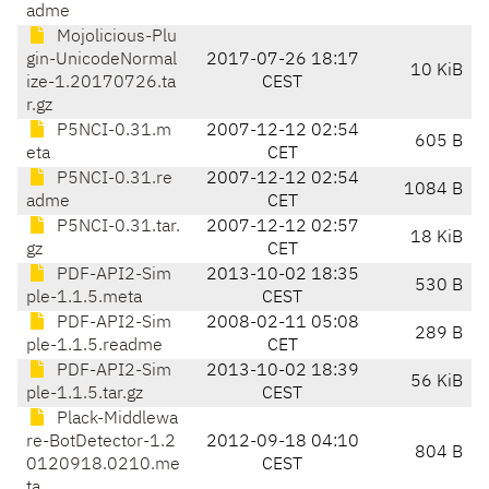
adme
Mojolicious-Plu
gin-UnicodeNormal
2017-07-26 18:17
10 KiB
ize-1.20170726.ta
CEST
r.gz
P5NCI-0.31.m
2007-12-12 02:54
605 B
eta
CET
P5NCI-0.31.re
2007-12-12 02:54
1084 B
adme
CET
P5NCI-0.31.tar.
2007-12-12 02:57
18 KiB
gz
CET
PDF-API2-Sim
2013-10-02 18:35
530 B
ple-1.1.5.meta
CEST
PDF-API2-Sim
2008-02-11 05:08
289 B
ple-1.1.5.readme
CET
PDF-API2-Sim
2013-10-02 18:39
56 KiB
ple-1.1.5.tar.gz
CEST
Plack-Middlewa
re-BotDetector-1.2
2012-09-18 04:10
804 B
0120918.0210.me
CEST
ta