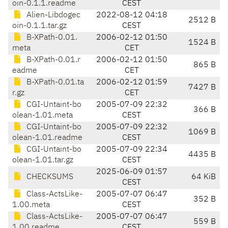
oin-0.1.1.readme
CEST
Alien-Libdogec
2022-08-12 04:18
2512 B
oin-0.1.1.tar.gz
CEST
B-XPath-0.01.
2006-02-12 01:50
1524 B
meta
CET
B-XPath-0.01.r
2006-02-12 01:50
865 B
eadme
CET
B-XPath-0.01.ta
2006-02-12 01:59
7427 B
r.gz
CET
CGI-Untaint-bo
2005-07-09 22:32
366 B
olean-1.01.meta
CEST
CGI-Untaint-bo
2005-07-09 22:32
1069 B
olean-1.01.readme
CEST
CGI-Untaint-bo
2005-07-09 22:34
4435 B
olean-1.01.tar.gz
CEST
2025-06-09 01:57
CHECKSUMS
64 KiB
CEST
Class-ActsLike-
2005-07-07 06:47
352 B
1.00.meta
CEST
Class-ActsLike-
2005-07-07 06:47
559 B
1.00.readme
CEST