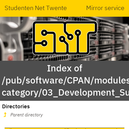
Studenten Net Twente
Mirror service
Index of
/pub/software/CPAN/modules
category/03_Development_S
Directories
Parent directory