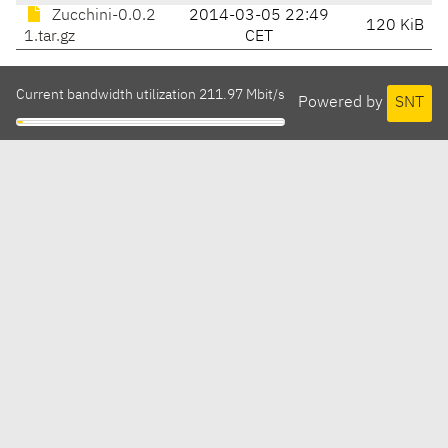
Zucchini-0.0.2
2014-03-05 22:49
120 KiB
1.tar.gz
CET
Current bandwidth utilization 211.97 Mbit/s
Powered by
SNT