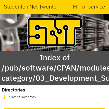
Studenten Net Twente
Mirror service
Index of
/pub/software/CPAN/modules
category/03_Development_Su
Directories
Parent directory