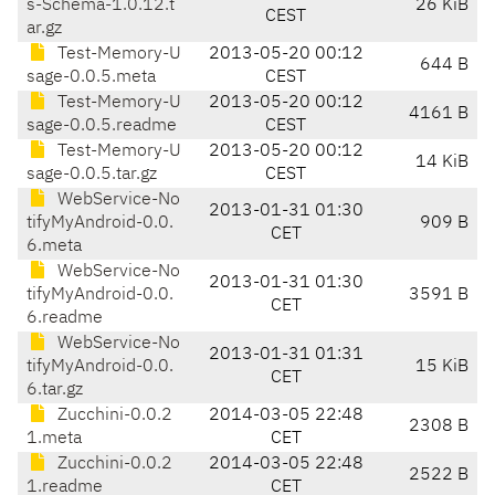
s-Schema-1.0.12.t
26 KiB
CEST
ar.gz
Test-Memory-U
2013-05-20 00:12
644 B
sage-0.0.5.meta
CEST
Test-Memory-U
2013-05-20 00:12
4161 B
sage-0.0.5.readme
CEST
Test-Memory-U
2013-05-20 00:12
14 KiB
sage-0.0.5.tar.gz
CEST
WebService-No
2013-01-31 01:30
tifyMyAndroid-0.0.
909 B
CET
6.meta
WebService-No
2013-01-31 01:30
tifyMyAndroid-0.0.
3591 B
CET
6.readme
WebService-No
2013-01-31 01:31
tifyMyAndroid-0.0.
15 KiB
CET
6.tar.gz
Zucchini-0.0.2
2014-03-05 22:48
2308 B
1.meta
CET
Zucchini-0.0.2
2014-03-05 22:48
2522 B
1.readme
CET