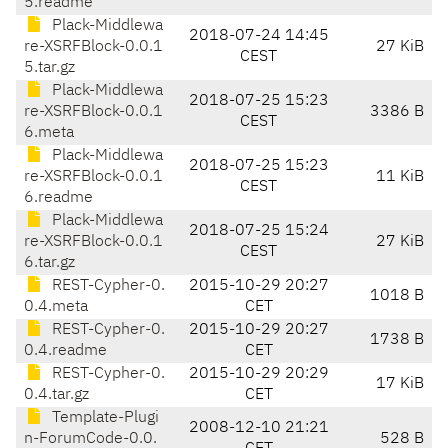
5.readme
Plack-Middlewa
2018-07-24 14:45
re-XSRFBlock-0.0.1
27 KiB
CEST
5.tar.gz
Plack-Middlewa
2018-07-25 15:23
re-XSRFBlock-0.0.1
3386 B
CEST
6.meta
Plack-Middlewa
2018-07-25 15:23
re-XSRFBlock-0.0.1
11 KiB
CEST
6.readme
Plack-Middlewa
2018-07-25 15:24
re-XSRFBlock-0.0.1
27 KiB
CEST
6.tar.gz
REST-Cypher-0.
2015-10-29 20:27
1018 B
0.4.meta
CET
REST-Cypher-0.
2015-10-29 20:27
1738 B
0.4.readme
CET
REST-Cypher-0.
2015-10-29 20:29
17 KiB
0.4.tar.gz
CET
Template-Plugi
2008-12-10 21:21
n-ForumCode-0.0.
528 B