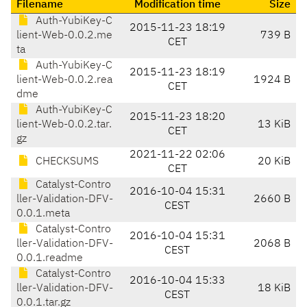
Filename
Modification time
Size
Auth-YubiKey-C
2015-11-23 18:19
lient-Web-0.0.2.me
739 B
CET
ta
Auth-YubiKey-C
2015-11-23 18:19
lient-Web-0.0.2.rea
1924 B
CET
dme
Auth-YubiKey-C
2015-11-23 18:20
lient-Web-0.0.2.tar.
13 KiB
CET
gz
2021-11-22 02:06
CHECKSUMS
20 KiB
CET
Catalyst-Contro
2016-10-04 15:31
ller-Validation-DFV-
2660 B
CEST
0.0.1.meta
Catalyst-Contro
2016-10-04 15:31
ller-Validation-DFV-
2068 B
CEST
0.0.1.readme
Catalyst-Contro
2016-10-04 15:33
ller-Validation-DFV-
18 KiB
CEST
0.0.1.tar.gz