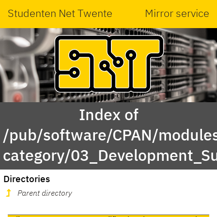
Studenten Net Twente
Mirror service
Index of
/pub/software/CPAN/modules
category/03_Development_S
Directories
Parent directory