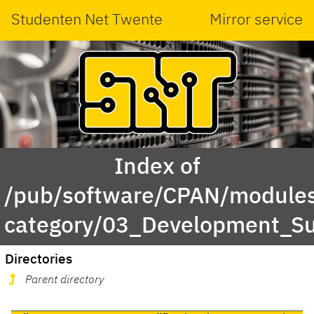
Studenten Net Twente
Mirror service
Index of
/pub/software/CPAN/modules
category/03_Development_S
Directories
Parent directory