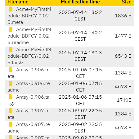
Filename
Modification time
Size
Acme-MyFirstM
2025-07-14 13:22
odule-BDFOY-0.02
1836 B
CEST
5.meta
Acme-MyFirstM
2025-07-14 13:22
odule-BDFOY-0.02
1477 B
CEST
5.readme
Acme-MyFirstM
2025-07-14 13:23
odule-BDFOY-0.02
6543 B
CEST
5.tar.gz
Antsy-0.906.m
2025-01-06 07:15
1384 B
eta
CET
Antsy-0.906.re
2025-01-06 07:15
4673 B
adme
CET
Antsy-0.906.ta
2025-01-06 07:15
17 KiB
r.gz
CET
Antsy-0.907.m
2025-09-02 22:35
1384 B
eta
CEST
Antsy-0.907.re
2025-09-02 22:35
4673 B
adme
CEST
Antsy-0.907.ta
2025-09-02 22:35