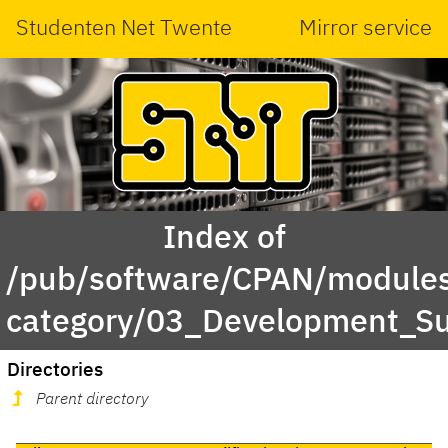
Studenten Net Twente
Mirror service
Index of
/pub/software/CPAN/modules
category/03_Development_Su
Directories
Parent directory