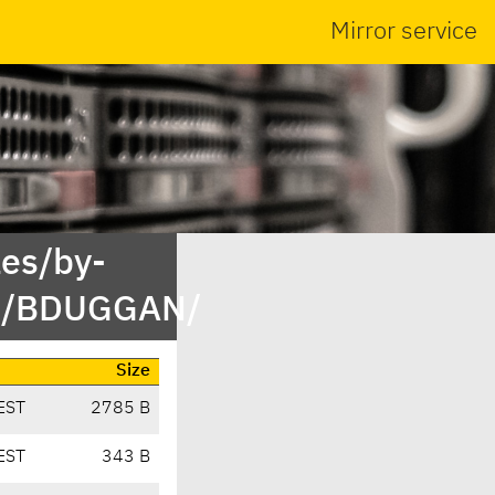
Mirror service
es/by-
st/BDUGGAN/
Size
EST
2785 B
EST
343 B