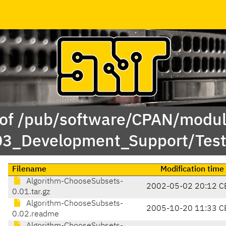
 of /pub/software/CPAN/modul
/03_Development_Support/Te
Filename
Modification time
Algorithm-ChooseSubsets-
2002-05-02 20:12 C
0.01.tar.gz
Algorithm-ChooseSubsets-
2005-10-20 11:33 C
0.02.readme