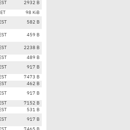
EST
2932 B
CET
98 KiB
EST
582 B
EST
459 B
EST
2238 B
EST
489 B
EST
917 B
EST
7473 B
EST
462 B
EST
917 B
EST
7152 B
EST
531 B
EST
917 B
EST
7465 B