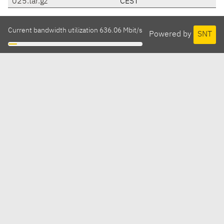
025.tar.gz
CEST
Current bandwidth utilization 636.06 Mbit/s
Powered by
SNT