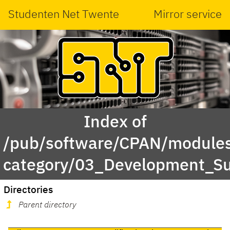
Studenten Net Twente
Mirror service
Index of
/pub/software/CPAN/modules
category/03_Development_Su
Directories
Parent directory