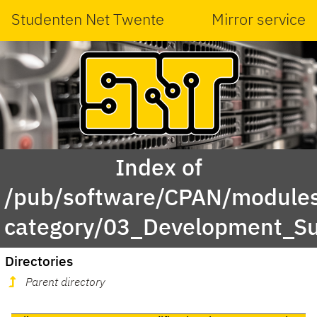
Studenten Net Twente
Mirror service
Index of
/pub/software/CPAN/modules
category/03_Development_S
Directories
Parent directory