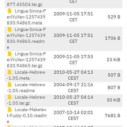
CET
877.45504.tar.gz
Lingua-Sinica-P
2009-11-05 17:51
erlYuYan-1257439
529 B
CET
830.94865.meta
Lingua-Sinica-P
erlYuYan-1257439
2009-11-05 17:51
1706 B
830.94865.readm
CET
e
Lingua-Sinica-P
2009-11-05 17:53
erlYuYan-1257439
23 KiB
CET
830.94865.tar.gz
Locale-Hebrew
2010-05-27 04:13
507 B
-1.05.meta
CEST
Locale-Hebrew
2004-09-17 21:16
807 B
-1.05.readme
CEST
Locale-Hebrew
2010-05-27 04:14
30 KiB
-1.05.tar.gz
CEST
Locale-Maketex
2007-10-14 02:01
t-Fuzzy-0.10.readm
7681 B
CEST
e