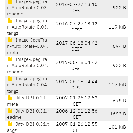
Image-JpegTra
2016-07-27 13:10
n-AutoRotate-0.03.
922 B
CEST
readme
Image-JpegTra
2016-07-27 13:12
n-AutoRotate-0.03.
119 KiB
CEST
tar.gz
Image-JpegTra
2017-06-18 04:42
n-AutoRotate-0.04.
694 B
CEST
meta
Image-JpegTra
2017-06-18 04:42
n-AutoRotate-0.04.
922 B
CEST
readme
Image-JpegTra
2017-06-18 04:44
n-AutoRotate-0.04.
117 KiB
CEST
tar.gz
Jifty-DBI-0.31.
2007-01-26 12:52
678 B
meta
CET
Jifty-DBI-0.31.r
2006-12-01 12:56
1693 B
eadme
CET
Jifty-DBI-0.31.t
2007-01-26 12:55
101 KiB
ar.gz
CET