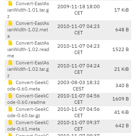
Convert-EastAs
2009-11-18 18:00
ianWidth-1.01.tar.g
17 KiB
CET
z
Convert-EastAs
2010-11-07 04:23
ianWidth-1.02.met
648 B
CET
a
Convert-EastAs
2010-11-07 04:23
ianWidth-1.02.read
1522 B
CET
me
Convert-EastAs
2010-11-07 04:24
ianWidth-1.02.tar.g
21 KiB
CET
z
Convert-GeekC
2003-08-03 18:32
340 B
ode-0.60.meta
CEST
Convert-GeekC
2010-11-07 04:56
1609 B
ode-0.60.readme
CET
Convert-GeekC
2010-11-07 04:56
41 KiB
ode-0.60.tar.gz
CET
Convert-GeekC
2010-11-07 09:37
642 B
ode-0.61.meta
CET