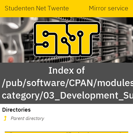
Studenten Net Twente
Mirror service
Index of
/pub/software/CPAN/modules
category/03_Development_S
Directories
Parent directory