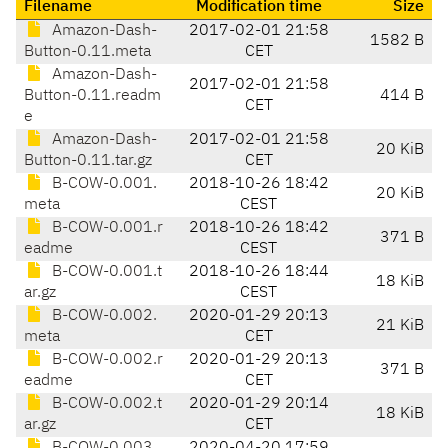
Filename
Modification time
Size
Amazon-Dash-
2017-02-01 21:58
1582 B
Button-0.11.meta
CET
Amazon-Dash-
2017-02-01 21:58
Button-0.11.readm
414 B
CET
e
Amazon-Dash-
2017-02-01 21:58
20 KiB
Button-0.11.tar.gz
CET
B-COW-0.001.
2018-10-26 18:42
20 KiB
meta
CEST
B-COW-0.001.r
2018-10-26 18:42
371 B
eadme
CEST
B-COW-0.001.t
2018-10-26 18:44
18 KiB
ar.gz
CEST
B-COW-0.002.
2020-01-29 20:13
21 KiB
meta
CET
B-COW-0.002.r
2020-01-29 20:13
371 B
eadme
CET
B-COW-0.002.t
2020-01-29 20:14
18 KiB
ar.gz
CET