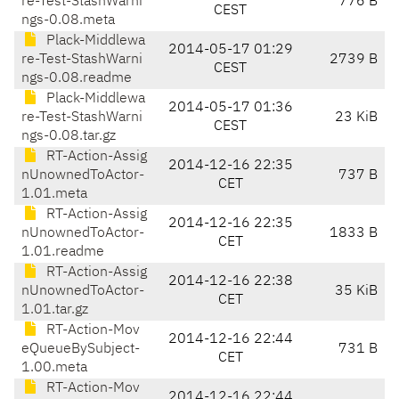
re-Test-StashWarni
776 B
CEST
ngs-0.08.meta
Plack-Middlewa
2014-05-17 01:29
re-Test-StashWarni
2739 B
CEST
ngs-0.08.readme
Plack-Middlewa
2014-05-17 01:36
re-Test-StashWarni
23 KiB
CEST
ngs-0.08.tar.gz
RT-Action-Assig
2014-12-16 22:35
nUnownedToActor-
737 B
CET
1.01.meta
RT-Action-Assig
2014-12-16 22:35
nUnownedToActor-
1833 B
CET
1.01.readme
RT-Action-Assig
2014-12-16 22:38
nUnownedToActor-
35 KiB
CET
1.01.tar.gz
RT-Action-Mov
2014-12-16 22:44
eQueueBySubject-
731 B
CET
1.00.meta
RT-Action-Mov
2014-12-16 22:44