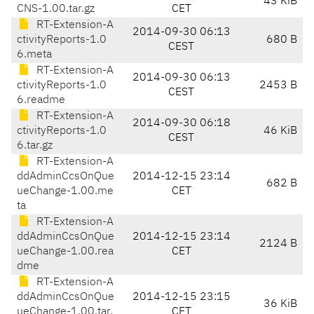
43 KiB
CNS-1.00.tar.gz
CET
RT-Extension-A
2014-09-30 06:13
ctivityReports-1.0
680 B
CEST
6.meta
RT-Extension-A
2014-09-30 06:13
ctivityReports-1.0
2453 B
CEST
6.readme
RT-Extension-A
2014-09-30 06:18
ctivityReports-1.0
46 KiB
CEST
6.tar.gz
RT-Extension-A
ddAdminCcsOnQue
2014-12-15 23:14
682 B
ueChange-1.00.me
CET
ta
RT-Extension-A
ddAdminCcsOnQue
2014-12-15 23:14
2124 B
ueChange-1.00.rea
CET
dme
RT-Extension-A
ddAdminCcsOnQue
2014-12-15 23:15
36 KiB
ueChange-1.00.tar.
CET