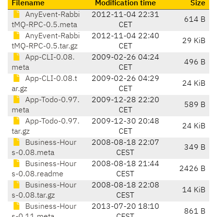
Filename
Modification time
Size
AnyEvent-Rabbi
2012-11-04 22:31
614 B
tMQ-RPC-0.5.meta
CET
AnyEvent-Rabbi
2012-11-04 22:40
29 KiB
tMQ-RPC-0.5.tar.gz
CET
App-CLI-0.08.
2009-02-26 04:24
496 B
meta
CET
App-CLI-0.08.t
2009-02-26 04:29
24 KiB
ar.gz
CET
App-Todo-0.97.
2009-12-28 22:20
589 B
meta
CET
App-Todo-0.97.
2009-12-30 20:48
24 KiB
tar.gz
CET
Business-Hour
2008-08-18 22:07
349 B
s-0.08.meta
CEST
Business-Hour
2008-08-18 21:44
2426 B
s-0.08.readme
CEST
Business-Hour
2008-08-18 22:08
14 KiB
s-0.08.tar.gz
CEST
Business-Hour
2013-07-20 18:10
861 B