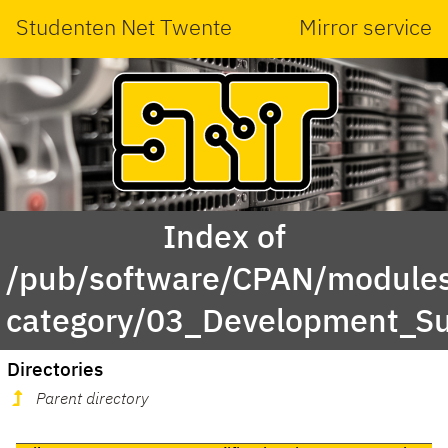
Studenten Net Twente
Mirror service
Index of
/pub/software/CPAN/modules
category/03_Development_S
Directories
Parent directory