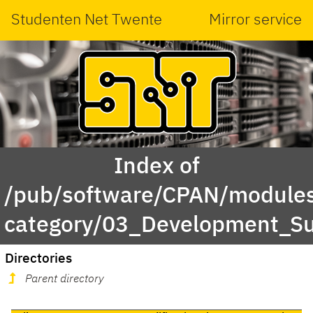
Studenten Net Twente
Mirror service
Index of
/pub/software/CPAN/modules
category/03_Development_S
Directories
Parent directory