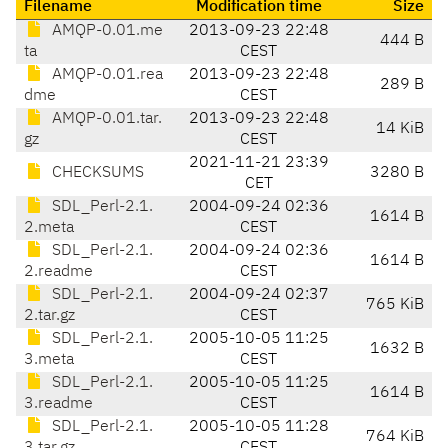
Filename
Modification time
Size
AMQP-0.01.me
2013-09-23 22:48
444 B
ta
CEST
AMQP-0.01.rea
2013-09-23 22:48
289 B
dme
CEST
AMQP-0.01.tar.
2013-09-23 22:48
14 KiB
gz
CEST
2021-11-21 23:39
CHECKSUMS
3280 B
CET
SDL_Perl-2.1.
2004-09-24 02:36
1614 B
2.meta
CEST
SDL_Perl-2.1.
2004-09-24 02:36
1614 B
2.readme
CEST
SDL_Perl-2.1.
2004-09-24 02:37
765 KiB
2.tar.gz
CEST
SDL_Perl-2.1.
2005-10-05 11:25
1632 B
3.meta
CEST
SDL_Perl-2.1.
2005-10-05 11:25
1614 B
3.readme
CEST
SDL_Perl-2.1.
2005-10-05 11:28
764 KiB