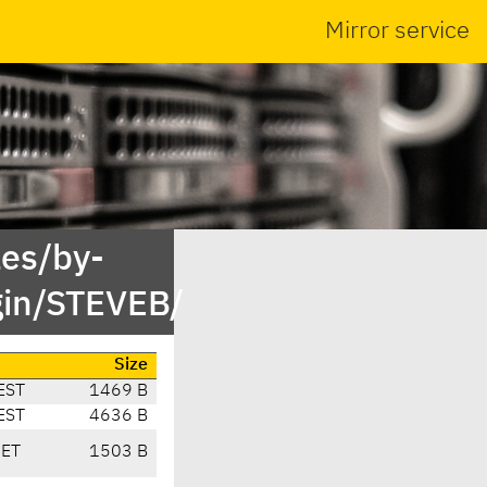
Mirror service
es/by-
gin/STEVEB/
Size
EST
1469 B
EST
4636 B
CET
1503 B