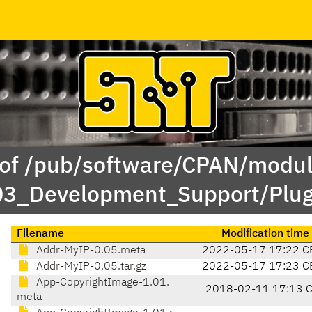
 of /pub/software/CPAN/modul
03_Development_Support/Plu
Filename
Modification time
Addr-MyIP-0.05.meta
2022-05-17 17:22 C
Addr-MyIP-0.05.tar.gz
2022-05-17 17:23 C
App-CopyrightImage-1.01.
2018-02-11 17:13 
meta