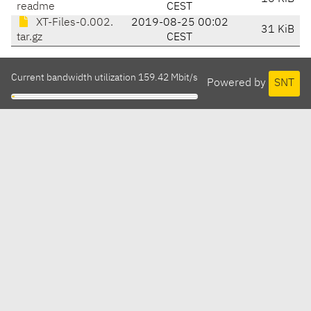
readme
CEST
XT-Files-0.002.
2019-08-25 00:02
31 KiB
tar.gz
CEST
Current bandwidth utilization 159.42 Mbit/s
Powered by
SNT