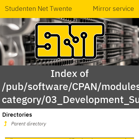
Studenten Net Twente
Mirror service
Index of
/pub/software/CPAN/modules
category/03_Development_Su
Directories
Parent directory