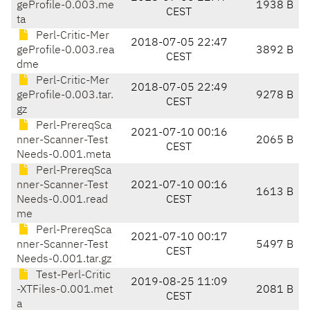
geProfile-0.003.me
1938 B
CEST
ta
Perl-Critic-Mer
2018-07-05 22:47
geProfile-0.003.rea
3892 B
CEST
dme
Perl-Critic-Mer
2018-07-05 22:49
geProfile-0.003.tar.
9278 B
CEST
gz
Perl-PrereqSca
2021-07-10 00:16
nner-Scanner-Test
2065 B
CEST
Needs-0.001.meta
Perl-PrereqSca
nner-Scanner-Test
2021-07-10 00:16
1613 B
Needs-0.001.read
CEST
me
Perl-PrereqSca
2021-07-10 00:17
nner-Scanner-Test
5497 B
CEST
Needs-0.001.tar.gz
Test-Perl-Critic
2019-08-25 11:09
-XTFiles-0.001.met
2081 B
CEST
a