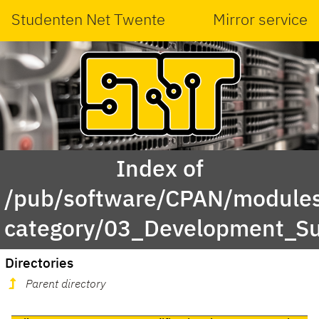
Studenten Net Twente
Mirror service
Index of
/pub/software/CPAN/modules
category/03_Development_Su
Directories
Parent directory