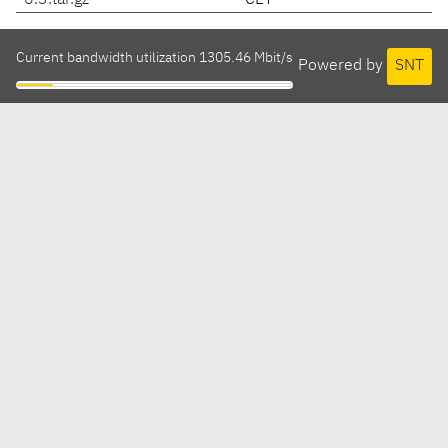
6.3.tar.gz
CET
Current bandwidth utilization 1305.46 Mbit/s
Powered by
SNT