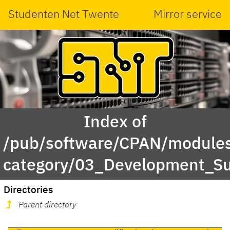
Studenten Net Twente
Mirror service
Index of
/pub/software/CPAN/modules
category/03_Development_Su
Directories
Parent directory