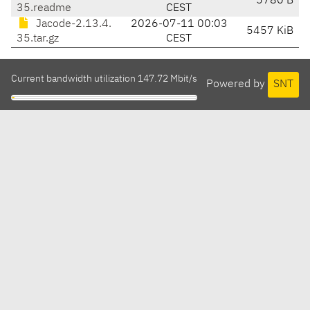
5780 B
35.readme
CEST
Jacode-2.13.4.
2026-07-11 00:03
5457 KiB
35.tar.gz
CEST
Current bandwidth utilization 147.72 Mbit/s
Powered by
SNT