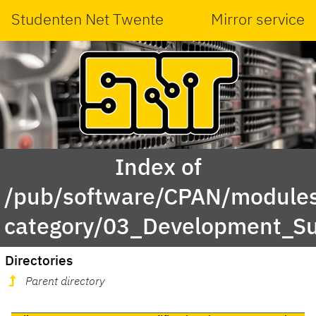
Studenten Net Twente
Mirror service
Index of
/pub/software/CPAN/modules
category/03_Development_Su
Directories
Parent directory