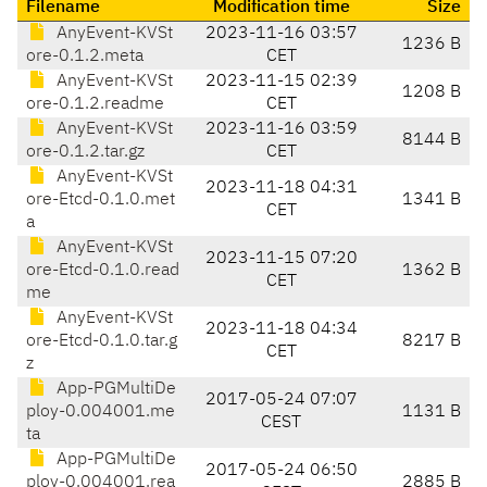
Filename
Modification time
Size
AnyEvent-KVSt
2023-11-16 03:57
1236 B
ore-0.1.2.meta
CET
AnyEvent-KVSt
2023-11-15 02:39
1208 B
ore-0.1.2.readme
CET
AnyEvent-KVSt
2023-11-16 03:59
8144 B
ore-0.1.2.tar.gz
CET
AnyEvent-KVSt
2023-11-18 04:31
ore-Etcd-0.1.0.met
1341 B
CET
a
AnyEvent-KVSt
2023-11-15 07:20
ore-Etcd-0.1.0.read
1362 B
CET
me
AnyEvent-KVSt
2023-11-18 04:34
ore-Etcd-0.1.0.tar.g
8217 B
CET
z
App-PGMultiDe
2017-05-24 07:07
ploy-0.004001.me
1131 B
CEST
ta
App-PGMultiDe
2017-05-24 06:50
ploy-0.004001.rea
2885 B