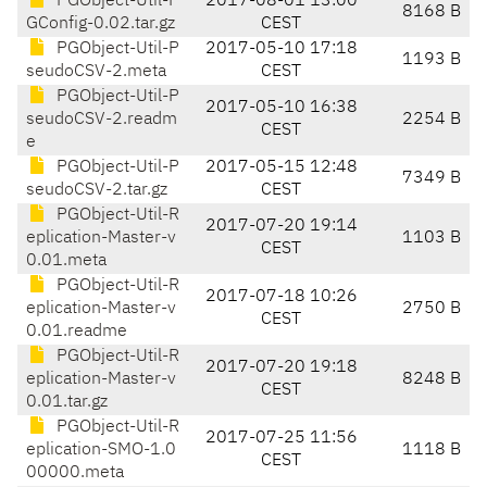
PGObject-Util-P
2017-08-01 13:00
8168 B
GConfig-0.02.tar.gz
CEST
PGObject-Util-P
2017-05-10 17:18
1193 B
seudoCSV-2.meta
CEST
PGObject-Util-P
2017-05-10 16:38
seudoCSV-2.readm
2254 B
CEST
e
PGObject-Util-P
2017-05-15 12:48
7349 B
seudoCSV-2.tar.gz
CEST
PGObject-Util-R
2017-07-20 19:14
eplication-Master-v
1103 B
CEST
0.01.meta
PGObject-Util-R
2017-07-18 10:26
eplication-Master-v
2750 B
CEST
0.01.readme
PGObject-Util-R
2017-07-20 19:18
eplication-Master-v
8248 B
CEST
0.01.tar.gz
PGObject-Util-R
2017-07-25 11:56
eplication-SMO-1.0
1118 B
CEST
00000.meta