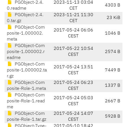
PGObject-2.4.
2023-11-13 03:04
4303 B
0.readme
CET
PGObject-2.4.
2023-11-21 11:30
23 KiB
0.tar.gz
CET
PGObject-Com
2017-05-24 06:06
posite-1.000002.
1046 B
CEST
meta
PGObject-Com
2017-05-22 10:54
posite-1.000002.r
2574 B
CEST
eadme
PGObject-Com
2017-05-24 13:51
posite-1.000002.ta
7449 B
CEST
r.gz
PGObject-Com
2017-05-24 06:23
1337 B
posite-Role-1.meta
CEST
PGObject-Com
2017-05-24 05:03
posite-Role-1.read
2667 B
CEST
me
PGObject-Com
2017-05-24 14:07
5928 B
posite-Role-1.tar.gz
CEST
PGObject-Type-
2017-05-10 18:42