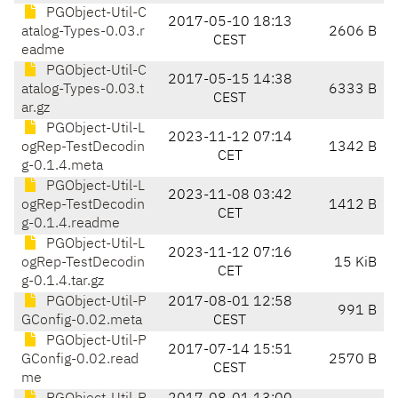
PGObject-Util-C
2017-05-10 18:13
atalog-Types-0.03.r
2606 B
CEST
eadme
PGObject-Util-C
2017-05-15 14:38
atalog-Types-0.03.t
6333 B
CEST
ar.gz
PGObject-Util-L
2023-11-12 07:14
ogRep-TestDecodin
1342 B
CET
g-0.1.4.meta
PGObject-Util-L
2023-11-08 03:42
ogRep-TestDecodin
1412 B
CET
g-0.1.4.readme
PGObject-Util-L
2023-11-12 07:16
ogRep-TestDecodin
15 KiB
CET
g-0.1.4.tar.gz
PGObject-Util-P
2017-08-01 12:58
991 B
GConfig-0.02.meta
CEST
PGObject-Util-P
2017-07-14 15:51
GConfig-0.02.read
2570 B
CEST
me