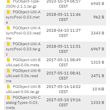
PGObject-Type-
2023-10-19 06:17
6945 B
JSON-2.1.1.tar.gz
CEST
PGObject-Util-A
2018-05-11 11:46
syncPool-0.03.met
962 B
CEST
a
PGObject-Util-A
2018-04-10 11:37
syncPool-0.03.read
2343 B
CEST
me
PGObject-Util-A
2018-05-11 11:51
syncPool-0.03.tar.g
6967 B
CEST
z
PGObject-Util-B
2017-05-11 08:49
1315 B
ulkLoad-0.06.meta
CEST
PGObject-Util-B
2017-05-11 08:41
ulkLoad-0.06.read
2471 B
CEST
me
PGObject-Util-B
2017-05-16 14:02
10 KiB
ulkLoad-0.06.tar.gz
CEST
PGObject-Util-C
2017-05-10 19:16
atalog-Types-0.03.
1333 B
CEST
meta