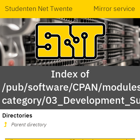
Studenten Net Twente
Mirror service
Index of
/pub/software/CPAN/modules
category/03_Development_S
Directories
Parent directory