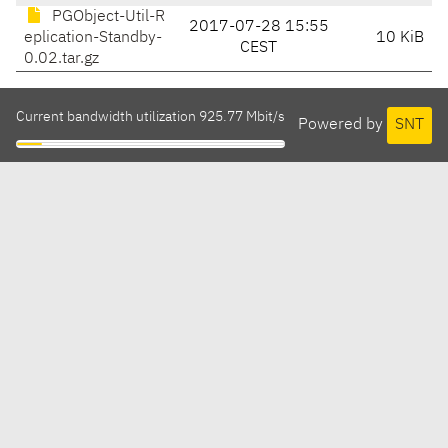
PGObject-Util-R
2017-07-28 15:55
eplication-Standby-
10 KiB
CEST
0.02.tar.gz
Current bandwidth utilization 925.77 Mbit/s
Powered by
SNT