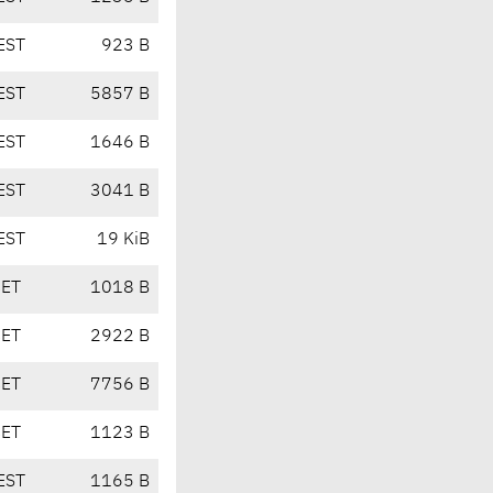
EST
923 B
EST
5857 B
EST
1646 B
EST
3041 B
EST
19 KiB
CET
1018 B
CET
2922 B
CET
7756 B
CET
1123 B
EST
1165 B