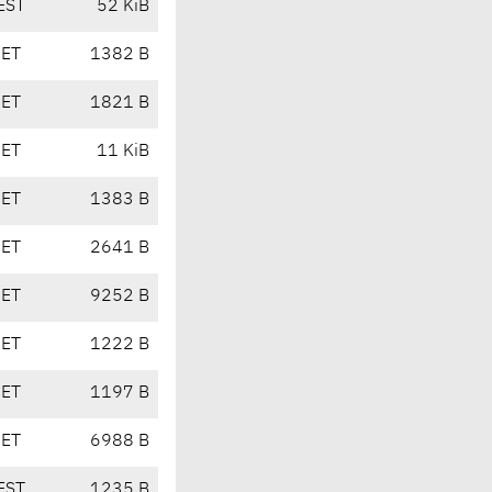
EST
52 KiB
CET
1382 B
CET
1821 B
CET
11 KiB
CET
1383 B
CET
2641 B
CET
9252 B
CET
1222 B
CET
1197 B
CET
6988 B
EST
1235 B