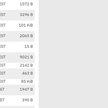
EST
1572 B
EST
3296 B
EST
101 KiB
EST
2065 B
EST
15 B
EST
9021 B
EST
2142 B
EST
463 B
EST
85 KiB
CET
1947 B
CET
390 B