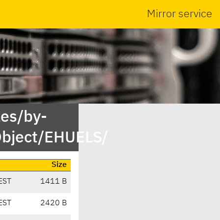
Mirror service
es/by-
bject/EHUELS/
Size
EST
1411 B
EST
2420 B