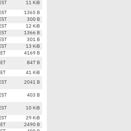
EST
11 KiB
EST
1365 B
EST
300 B
EST
12 KiB
EST
1366 B
EST
301 B
EST
13 KiB
CET
4169 B
CET
847 B
CET
41 KiB
EST
2041 B
EST
403 B
EST
10 KiB
EST
29 KiB
CET
2490 B