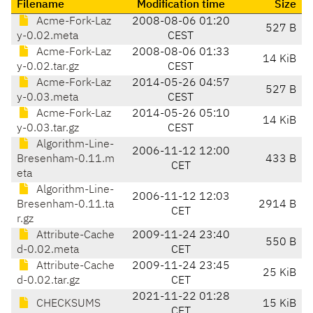
Filename
Modification time
Size
Acme-Fork-Laz
2008-08-06 01:20
527 B
y-0.02.meta
CEST
Acme-Fork-Laz
2008-08-06 01:33
14 KiB
y-0.02.tar.gz
CEST
Acme-Fork-Laz
2014-05-26 04:57
527 B
y-0.03.meta
CEST
Acme-Fork-Laz
2014-05-26 05:10
14 KiB
y-0.03.tar.gz
CEST
Algorithm-Line-
2006-11-12 12:00
Bresenham-0.11.m
433 B
CET
eta
Algorithm-Line-
2006-11-12 12:03
Bresenham-0.11.ta
2914 B
CET
r.gz
Attribute-Cache
2009-11-24 23:40
550 B
d-0.02.meta
CET
Attribute-Cache
2009-11-24 23:45
25 KiB
d-0.02.tar.gz
CET
2021-11-22 01:28
CHECKSUMS
15 KiB
CET