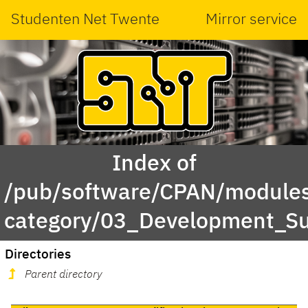
Studenten Net Twente
Mirror service
Index of
/pub/software/CPAN/modules
category/03_Development_S
Directories
Parent directory