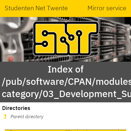
Studenten Net Twente
Mirror service
Index of
/pub/software/CPAN/modules
category/03_Development_Su
Directories
Parent directory