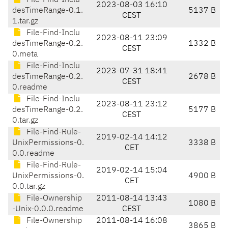
File-Find-Inclu
2023-08-03 16:10
desTimeRange-0.1.
5137 B
CEST
1.tar.gz
File-Find-Inclu
2023-08-11 23:09
desTimeRange-0.2.
1332 B
CEST
0.meta
File-Find-Inclu
2023-07-31 18:41
desTimeRange-0.2.
2678 B
CEST
0.readme
File-Find-Inclu
2023-08-11 23:12
desTimeRange-0.2.
5177 B
CEST
0.tar.gz
File-Find-Rule-
2019-02-14 14:12
UnixPermissions-0.
3338 B
CET
0.0.readme
File-Find-Rule-
2019-02-14 15:04
UnixPermissions-0.
4900 B
CET
0.0.tar.gz
File-Ownership
2011-08-14 13:43
1080 B
-Unix-0.0.0.readme
CEST
File-Ownership
2011-08-14 16:08
3865 B