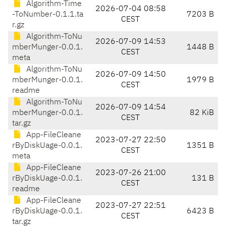
Algorithm-Time
2026-07-04 08:58
-ToNumber-0.1.1.ta
7203 B
CEST
r.gz
Algorithm-ToNu
2026-07-09 14:53
mberMunger-0.0.1.
1448 B
CEST
meta
Algorithm-ToNu
2026-07-09 14:50
mberMunger-0.0.1.
1979 B
CEST
readme
Algorithm-ToNu
2026-07-09 14:54
mberMunger-0.0.1.
82 KiB
CEST
tar.gz
App-FileCleane
2023-07-27 22:50
rByDiskUage-0.0.1.
1351 B
CEST
meta
App-FileCleane
2023-07-26 21:00
rByDiskUage-0.0.1.
131 B
CEST
readme
App-FileCleane
2023-07-27 22:51
rByDiskUage-0.0.1.
6423 B
CEST
tar.gz