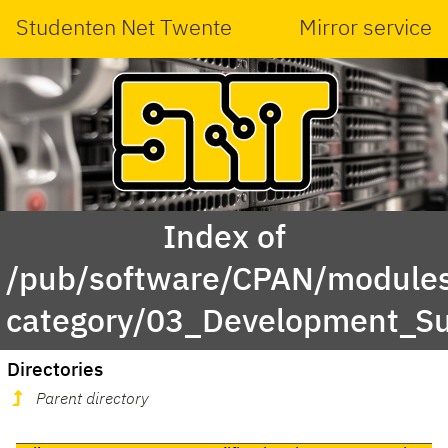
Studenten Net Twente
Mirror service
Index of
/pub/software/CPAN/modules
category/03_Development_S
Directories
Parent directory