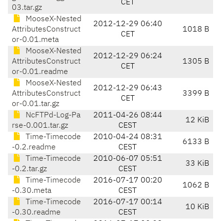
CET
03.tar.gz
MooseX-Nested
2012-12-29 06:40
AttributesConstruct
1018 B
CET
or-0.01.meta
MooseX-Nested
2012-12-29 06:24
AttributesConstruct
1305 B
CET
or-0.01.readme
MooseX-Nested
2012-12-29 06:43
AttributesConstruct
3399 B
CET
or-0.01.tar.gz
NcFTPd-Log-Pa
2011-04-26 08:44
12 KiB
rse-0.001.tar.gz
CEST
Time-Timecode
2010-04-24 08:31
6133 B
-0.2.readme
CEST
Time-Timecode
2010-06-07 05:51
33 KiB
-0.2.tar.gz
CEST
Time-Timecode
2016-07-17 00:20
1062 B
-0.30.meta
CEST
Time-Timecode
2016-07-17 00:14
10 KiB
-0.30.readme
CEST