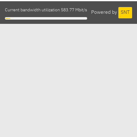
Current bandwidth utilization 583.77 Mbit/s
Powered by
SNT