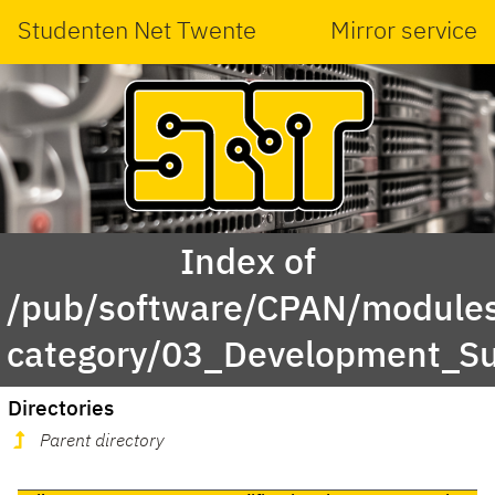
Studenten Net Twente
Mirror service
Index of
/pub/software/CPAN/modules
category/03_Development_Su
Directories
Parent directory