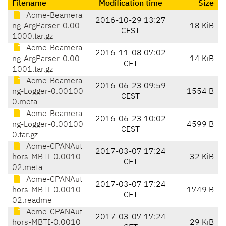
Filename
Modification time
Size
Acme-Beamera
2016-10-29 13:27
ng-ArgParser-0.00
18 KiB
CEST
1000.tar.gz
Acme-Beamera
2016-11-08 07:02
ng-ArgParser-0.00
14 KiB
CET
1001.tar.gz
Acme-Beamera
2016-06-23 09:59
ng-Logger-0.00100
1554 B
CEST
0.meta
Acme-Beamera
2016-06-23 10:02
ng-Logger-0.00100
4599 B
CEST
0.tar.gz
Acme-CPANAut
2017-03-07 17:24
hors-MBTI-0.0010
32 KiB
CET
02.meta
Acme-CPANAut
2017-03-07 17:24
hors-MBTI-0.0010
1749 B
CET
02.readme
Acme-CPANAut
2017-03-07 17:24
hors-MBTI-0.0010
29 KiB