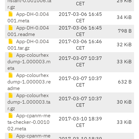
nstant-0.001006.ta
25 KiB
CET
r.gz
App-DH-0.004
2017-03-06 16:45
34 KiB
001.meta
CET
App-DH-0.004
2017-03-06 16:45
798 B
001.readme
CET
App-DH-0.004
2017-03-06 16:46
32 KiB
001.tar.gz
CET
App-colourhex
2017-03-07 10:37
dump-1.000003.m
33 KiB
CET
eta
App-colourhex
2017-03-07 10:37
dump-1.000003.re
632 B
CET
adme
App-colourhex
2017-03-07 10:37
dump-1.000003.ta
30 KiB
CET
r.gz
App-cpanm-me
2017-03-10 18:39
ta-checker-0.0010
33 KiB
CET
02.meta
App-cpanm-me