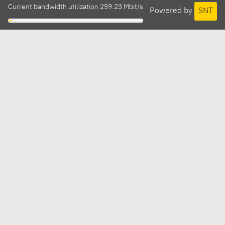
Current bandwidth utilization 259.23 Mbit/s
Powered by
SNT