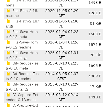
File-Path-2.18.
2020-11-05 02:27
1493 B
meta
CET
File-Path-2.18.
2020-11-05 02:20
1281 B
readme
CET
File-Path-2.18.t
2020-11-05 02:30
31 KiB
ar.gz
CET
File-Save-Hom
2026-01-04 01:28
1603 B
e-0.12.meta
CET
File-Save-Hom
2026-01-04 01:26
1571 B
e-0.12.readme
CET
File-Save-Hom
2026-01-04 01:31
20 KiB
e-0.12.tar.gz
CET
Git-Reduce-Tes
2015-03-10 02:25
1605 B
ts-0.10.meta
CET
Git-Reduce-Tes
2014-08-05 02:37
4009 B
ts-0.10.readme
CEST
Git-Reduce-Tes
2015-03-10 02:27
17 KiB
ts-0.10.tar.gz
CET
IO-Capture-Ext
2015-03-12 00:14
1410 B
ended-0.13.meta
CET
IO-Capture-Ext