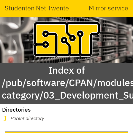
Studenten Net Twente
Mirror service
Index of
/pub/software/CPAN/modules
category/03_Development_S
Directories
Parent directory