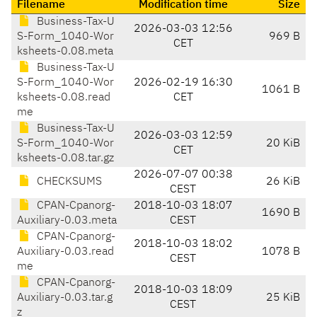
Filename
Modification time
Size
Business-Tax-U
2026-03-03 12:56
S-Form_1040-Wor
969 B
CET
ksheets-0.08.meta
Business-Tax-U
S-Form_1040-Wor
2026-02-19 16:30
1061 B
ksheets-0.08.read
CET
me
Business-Tax-U
2026-03-03 12:59
S-Form_1040-Wor
20 KiB
CET
ksheets-0.08.tar.gz
2026-07-07 00:38
CHECKSUMS
26 KiB
CEST
CPAN-Cpanorg-
2018-10-03 18:07
1690 B
Auxiliary-0.03.meta
CEST
CPAN-Cpanorg-
2018-10-03 18:02
Auxiliary-0.03.read
1078 B
CEST
me
CPAN-Cpanorg-
2018-10-03 18:09
Auxiliary-0.03.tar.g
25 KiB
CEST
z