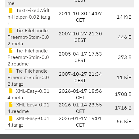
CEST
me
Text-FixedWidt
2011-10-30 14:07
h-Helper-0.02.tar.g
14 KiB
CET
z
Tie-Filehandle-
2007-10-27 21:30
Preempt-Stdin-0.0
446 B
CEST
2.meta
Tie-Filehandle-
2005-04-17 17:53
Preempt-Stdin-0.0
373 B
CEST
2.readme
Tie-Filehandle-
2007-10-27 21:34
Preempt-Stdin-0.0
11 KiB
CEST
2.tar.gz
XML-Easy-0.01
2026-01-17 18:56
1708 B
4.meta
CET
XML-Easy-0.01
2026-01-14 23:55
1716 B
4.readme
CET
XML-Easy-0.01
2026-01-17 19:01
56 KiB
4.tar.gz
CET