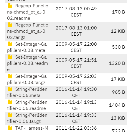
Regexp-Functio
2017-08-13 00:49
ns-chmod_et_al-0.
170 B
CEST
02.readme
Regexp-Functio
2017-08-13 01:00
ns-chmod_et_al-0.
12 KiB
CEST
02.tar.gz
Set-Integer-Ga
2009-05-17 22:00
530 B
pfillers-0.08.meta
CEST
Set-Integer-Ga
2009-05-17 21:51
pfillers-0.08.readm
1320 B
CEST
e
Set-Integer-Ga
2009-05-17 22:03
17 KiB
pfillers-0.08.tar.gz
CEST
String-PerlIden
2016-11-14 19:30
965 B
tifier-0.06.meta
CET
String-PerlIden
2016-11-14 19:13
1404 B
tifier-0.06.readme
CET
String-PerlIden
2016-11-14 19:33
13 KiB
tifier-0.06.tar.gz
CET
TAP-Harness-M
2011-11-22 03:36
722 B