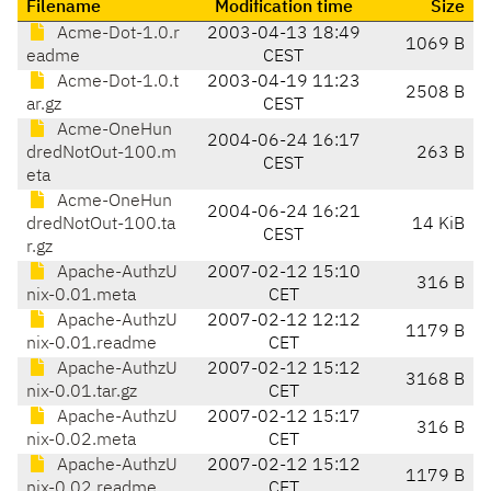
Filename
Modification time
Size
Acme-Dot-1.0.r
2003-04-13 18:49
1069 B
eadme
CEST
Acme-Dot-1.0.t
2003-04-19 11:23
2508 B
ar.gz
CEST
Acme-OneHun
2004-06-24 16:17
dredNotOut-100.m
263 B
CEST
eta
Acme-OneHun
2004-06-24 16:21
dredNotOut-100.ta
14 KiB
CEST
r.gz
Apache-AuthzU
2007-02-12 15:10
316 B
nix-0.01.meta
CET
Apache-AuthzU
2007-02-12 12:12
1179 B
nix-0.01.readme
CET
Apache-AuthzU
2007-02-12 15:12
3168 B
nix-0.01.tar.gz
CET
Apache-AuthzU
2007-02-12 15:17
316 B
nix-0.02.meta
CET
Apache-AuthzU
2007-02-12 15:12
1179 B
nix-0.02.readme
CET