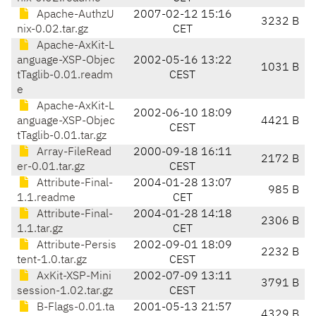
Apache-AuthzU
2007-02-12 15:16
3232 B
nix-0.02.tar.gz
CET
Apache-AxKit-L
anguage-XSP-Objec
2002-05-16 13:22
1031 B
tTaglib-0.01.readm
CEST
e
Apache-AxKit-L
2002-06-10 18:09
anguage-XSP-Objec
4421 B
CEST
tTaglib-0.01.tar.gz
Array-FileRead
2000-09-18 16:11
2172 B
er-0.01.tar.gz
CEST
Attribute-Final-
2004-01-28 13:07
985 B
1.1.readme
CET
Attribute-Final-
2004-01-28 14:18
2306 B
1.1.tar.gz
CET
Attribute-Persis
2002-09-01 18:09
2232 B
tent-1.0.tar.gz
CEST
AxKit-XSP-Mini
2002-07-09 13:11
3791 B
session-1.02.tar.gz
CEST
B-Flags-0.01.ta
2001-05-13 21:57
4329 B