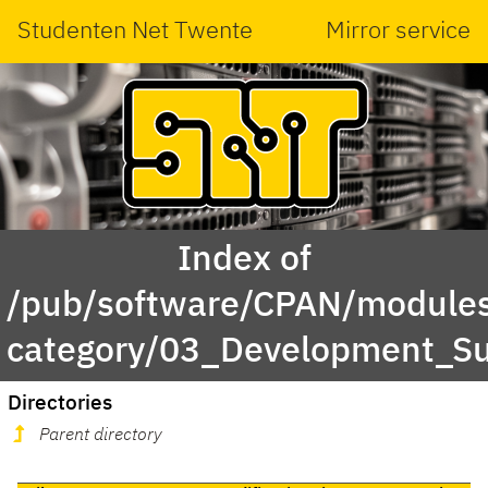
Studenten Net Twente
Mirror service
Index of
/pub/software/CPAN/modules
category/03_Development_S
Directories
Parent directory