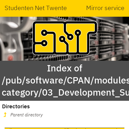
Studenten Net Twente
Mirror service
Index of
/pub/software/CPAN/modules
category/03_Development_S
Directories
Parent directory