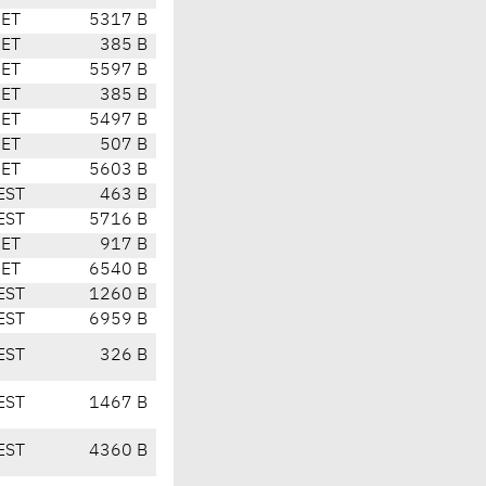
CET
5317 B
CET
385 B
CET
5597 B
CET
385 B
CET
5497 B
CET
507 B
CET
5603 B
EST
463 B
EST
5716 B
CET
917 B
CET
6540 B
EST
1260 B
EST
6959 B
EST
326 B
EST
1467 B
EST
4360 B