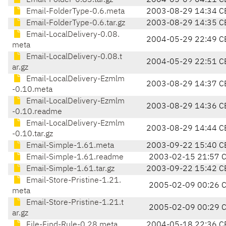
Email-Folder-0.83.tar.gz
2004-05-09 04:11 C
Email-FolderType-0.6.meta
2003-08-29 14:34 C
Email-FolderType-0.6.tar.gz
2003-08-29 14:35 C
Email-LocalDelivery-0.08.
2004-05-29 22:49 C
meta
Email-LocalDelivery-0.08.t
2004-05-29 22:51 C
ar.gz
Email-LocalDelivery-Ezmlm
2003-08-29 14:37 C
-0.10.meta
Email-LocalDelivery-Ezmlm
2003-08-29 14:36 C
-0.10.readme
Email-LocalDelivery-Ezmlm
2003-08-29 14:44 C
-0.10.tar.gz
Email-Simple-1.61.meta
2003-09-22 15:40 C
Email-Simple-1.61.readme
2003-02-15 21:57 
Email-Simple-1.61.tar.gz
2003-09-22 15:42 C
Email-Store-Pristine-1.21.
2005-02-09 00:26 
meta
Email-Store-Pristine-1.21.t
2005-02-09 00:29 
ar.gz
File-Find-Rule-0.28.meta
2004-05-18 22:36 C