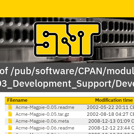
 of /pub/software/CPAN/modul
/03_Development_Support/Dev
Filename
Modification time
Acme-Magpie-0.05.readme
2002-05-22 20:11 C
Acme-Magpie-0.05.tar.gz
2002-08-18 04:27 C
Acme-Magpie-0.06.meta
2008-12-13 01:09 
Acme-Magpie-0.06.readme
2008-12-12 23:44 