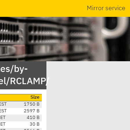
Mirror service
es/by-
el/RCLAMP/
Size
EST
1750 B
EST
2597 B
CET
410 B
CET
30 B