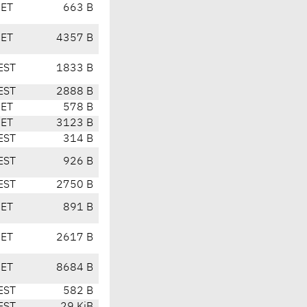
CET
663 B
CET
4357 B
EST
1833 B
EST
2888 B
CET
578 B
CET
3123 B
EST
314 B
EST
926 B
EST
2750 B
CET
891 B
CET
2617 B
CET
8684 B
EST
582 B