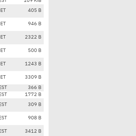
EST
109 KiB
CET
405 B
CET
946 B
CET
2322 B
CET
500 B
CET
1243 B
CET
3309 B
EST
366 B
EST
1772 B
EST
309 B
EST
908 B
EST
3412 B