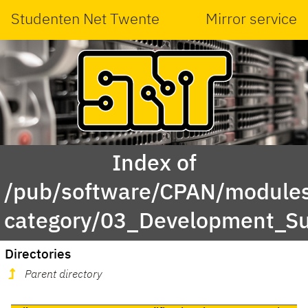
Studenten Net Twente
Mirror service
Index of
/pub/software/CPAN/modules
category/03_Development_Su
Directories
Parent directory