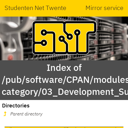
Studenten Net Twente
Mirror service
Index of
/pub/software/CPAN/modules
category/03_Development_S
Directories
Parent directory