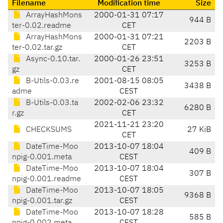
Filename
Modification time
Size
ArrayHashMons
2000-01-31 07:17
944 B
ter-0.02.readme
CET
ArrayHashMons
2000-01-31 07:21
2203 B
ter-0.02.tar.gz
CET
Async-0.10.tar.
2000-01-26 23:51
3253 B
gz
CET
B-Utils-0.03.re
2001-08-15 08:05
3438 B
adme
CEST
B-Utils-0.03.ta
2002-02-06 23:32
6280 B
r.gz
CET
2021-11-21 23:20
CHECKSUMS
27 KiB
CET
DateTime-Moo
2013-10-07 18:04
409 B
npig-0.001.meta
CEST
DateTime-Moo
2013-10-07 18:04
307 B
npig-0.001.readme
CEST
DateTime-Moo
2013-10-07 18:05
9368 B
npig-0.001.tar.gz
CEST
DateTime-Moo
2013-10-07 18:28
585 B