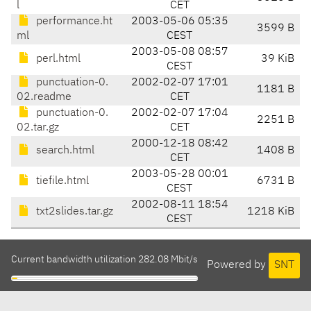
l
CET
performance.ht
2003-05-06 05:35
3599 B
ml
CEST
2003-05-08 08:57
perl.html
39 KiB
CEST
punctuation-0.
2002-02-07 17:01
1181 B
02.readme
CET
punctuation-0.
2002-02-07 17:04
2251 B
02.tar.gz
CET
2000-12-18 08:42
search.html
1408 B
CET
2003-05-28 00:01
tiefile.html
6731 B
CEST
2002-08-11 18:54
txt2slides.tar.gz
1218 KiB
CEST
Current bandwidth utilization 282.08 Mbit/s
Powered by
SNT