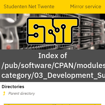
Studenten Net Twente
Mirror service
Index of
/pub/software/CPAN/modules
category/03_Development_Su
Directories
Parent directory