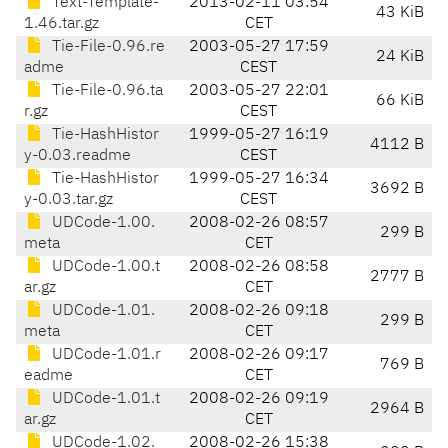
Text-Template-
2013-02-11 03:54
43 KiB
1.46.tar.gz
CET
Tie-File-0.96.re
2003-05-27 17:59
24 KiB
adme
CEST
Tie-File-0.96.ta
2003-05-27 22:01
66 KiB
r.gz
CEST
Tie-HashHistor
1999-05-27 16:19
4112 B
y-0.03.readme
CEST
Tie-HashHistor
1999-05-27 16:34
3692 B
y-0.03.tar.gz
CEST
UDCode-1.00.
2008-02-26 08:57
299 B
meta
CET
UDCode-1.00.t
2008-02-26 08:58
2777 B
ar.gz
CET
UDCode-1.01.
2008-02-26 09:18
299 B
meta
CET
UDCode-1.01.r
2008-02-26 09:17
769 B
eadme
CET
UDCode-1.01.t
2008-02-26 09:19
2964 B
ar.gz
CET
UDCode-1.02.
2008-02-26 15:38