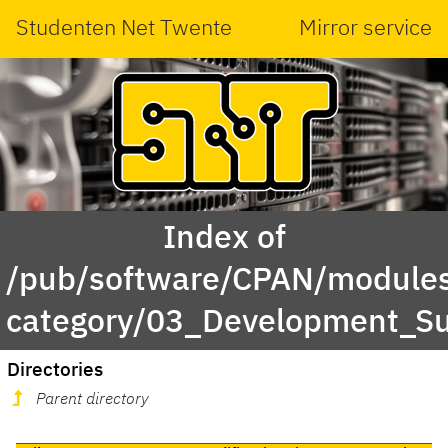
Studenten Net Twente
Mirror service
Index of
/pub/software/CPAN/modules
category/03_Development_S
Directories
Parent directory