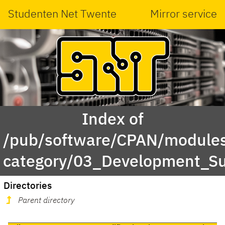
Studenten Net Twente
Mirror service
Index of
/pub/software/CPAN/modules
category/03_Development_S
Directories
Parent directory