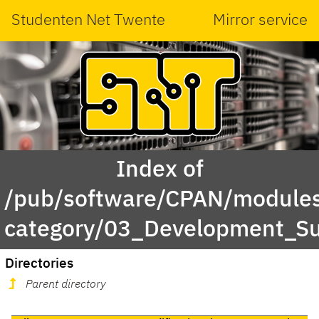
Studenten Net Twente
Mirror service
Index of
/pub/software/CPAN/modules
category/03_Development_S
Directories
Parent directory