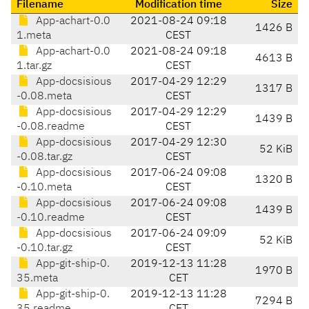
Filename
Modification time
Size
App-achart-0.0
2021-08-24 09:18
1426 B
1.meta
CEST
App-achart-0.0
2021-08-24 09:18
4613 B
1.tar.gz
CEST
App-docsisious
2017-04-29 12:29
1317 B
-0.08.meta
CEST
App-docsisious
2017-04-29 12:29
1439 B
-0.08.readme
CEST
App-docsisious
2017-04-29 12:30
52 KiB
-0.08.tar.gz
CEST
App-docsisious
2017-06-24 09:08
1320 B
-0.10.meta
CEST
App-docsisious
2017-06-24 09:08
1439 B
-0.10.readme
CEST
App-docsisious
2017-06-24 09:09
52 KiB
-0.10.tar.gz
CEST
App-git-ship-0.
2019-12-13 11:28
1970 B
35.meta
CET
App-git-ship-0.
2019-12-13 11:28
7294 B