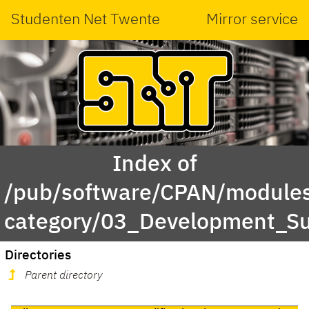
Studenten Net Twente
Mirror service
Index of
/pub/software/CPAN/modules
category/03_Development_S
Directories
Parent directory