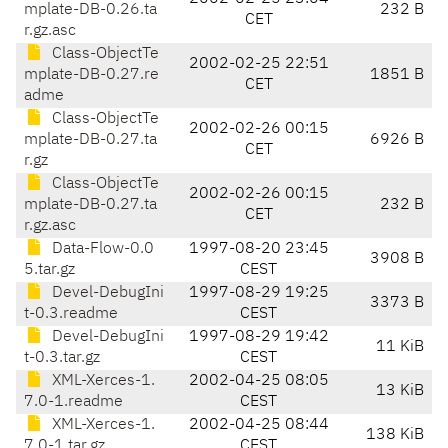
mplate-DB-0.26.ta
232 B
CET
r.gz.asc
Class-ObjectTe
2002-02-25 22:51
mplate-DB-0.27.re
1851 B
CET
adme
Class-ObjectTe
2002-02-26 00:15
mplate-DB-0.27.ta
6926 B
CET
r.gz
Class-ObjectTe
2002-02-26 00:15
mplate-DB-0.27.ta
232 B
CET
r.gz.asc
Data-Flow-0.0
1997-08-20 23:45
3908 B
5.tar.gz
CEST
Devel-DebugIni
1997-08-29 19:25
3373 B
t-0.3.readme
CEST
Devel-DebugIni
1997-08-29 19:42
11 KiB
t-0.3.tar.gz
CEST
XML-Xerces-1.
2002-04-25 08:05
13 KiB
7.0-1.readme
CEST
XML-Xerces-1.
2002-04-25 08:44
138 KiB
7.0-1.tar.gz
CEST