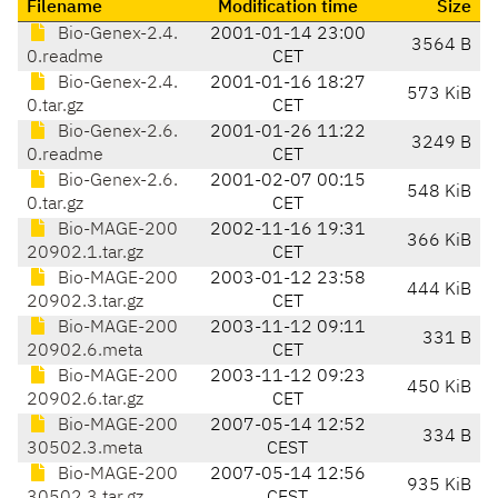
Filename
Modification time
Size
Bio-Genex-2.4.
2001-01-14 23:00
3564 B
0.readme
CET
Bio-Genex-2.4.
2001-01-16 18:27
573 KiB
0.tar.gz
CET
Bio-Genex-2.6.
2001-01-26 11:22
3249 B
0.readme
CET
Bio-Genex-2.6.
2001-02-07 00:15
548 KiB
0.tar.gz
CET
Bio-MAGE-200
2002-11-16 19:31
366 KiB
20902.1.tar.gz
CET
Bio-MAGE-200
2003-01-12 23:58
444 KiB
20902.3.tar.gz
CET
Bio-MAGE-200
2003-11-12 09:11
331 B
20902.6.meta
CET
Bio-MAGE-200
2003-11-12 09:23
450 KiB
20902.6.tar.gz
CET
Bio-MAGE-200
2007-05-14 12:52
334 B
30502.3.meta
CEST
Bio-MAGE-200
2007-05-14 12:56
935 KiB