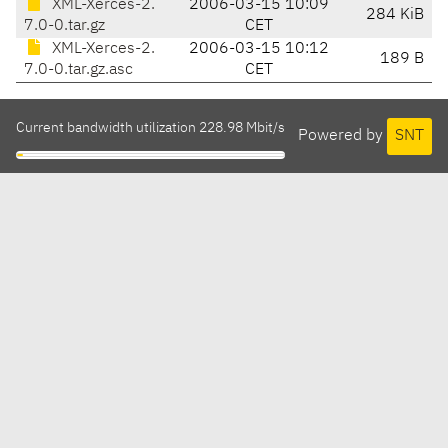
XML-Xerces-2.
2006-03-15 10:09
284 KiB
7.0-0.tar.gz
CET
XML-Xerces-2.
2006-03-15 10:12
189 B
7.0-0.tar.gz.asc
CET
Current bandwidth utilization 228.98 Mbit/s
Powered by
SNT