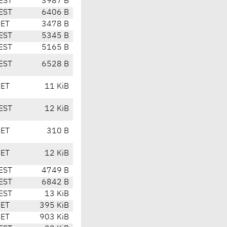
EST
3987 B
EST
6406 B
CET
3478 B
EST
5345 B
EST
5165 B
EST
6528 B
CET
11 KiB
EST
12 KiB
CET
310 B
CET
12 KiB
EST
4749 B
EST
6842 B
EST
13 KiB
CET
395 KiB
CET
903 KiB