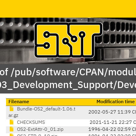
 of /pub/software/CPAN/modul
03_Development_Support/Deve
Filename
Modification time
Bundle-OS2_default-1.06.t
2002-05-27 11:39 C
ar.gz
CHECKSUMS
2021-11-21 22:27 
OS2-ExtAttr-0_01.zip
1996-04-22 02:59 C