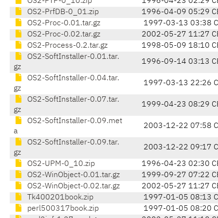
OS2-FTP-0_10.zip
1996-04-23 02:29 C
OS2-PrfDB-0_01.zip
1996-04-09 05:29 C
OS2-Proc-0.01.tar.gz
1997-03-13 03:38 
OS2-Proc-0.02.tar.gz
2002-05-27 11:27 C
OS2-Process-0.2.tar.gz
1998-05-09 18:10 C
OS2-SoftInstaller-0.01.tar.
1996-09-14 03:13 C
gz
OS2-SoftInstaller-0.04.tar.
1997-03-13 22:26 
gz
OS2-SoftInstaller-0.07.tar.
1999-04-23 08:29 C
gz
OS2-SoftInstaller-0.09.met
2003-12-22 07:58 
a
OS2-SoftInstaller-0.09.tar.
2003-12-22 09:17 
gz
OS2-UPM-0_10.zip
1996-04-23 02:30 C
OS2-WinObject-0.01.tar.gz
1999-09-27 07:22 C
OS2-WinObject-0.02.tar.gz
2002-05-27 11:27 C
Tk400201book.zip
1997-01-05 08:13 
perl500317book.zip
1997-01-05 08:20 