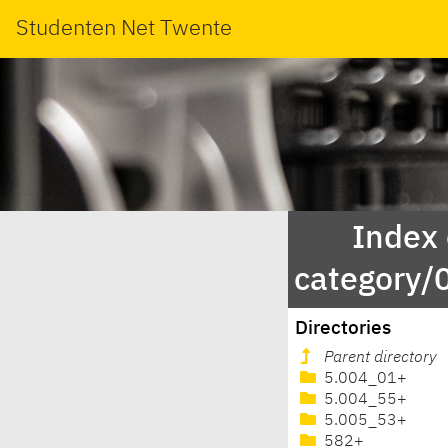
Studenten Net Twente
Index
category/
Directories
Parent directory
5.004_01+
5.004_55+
5.005_53+
582+