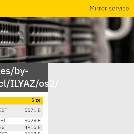
Mirror service
es/by-
l/ILYAZ/os2/
Size
EST
5571 B
CET
9028 B
EST
4915 B