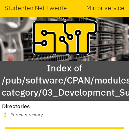
Studenten Net Twente
Mirror service
Index of
/pub/software/CPAN/modules
category/03_Development_S
Directories
Parent directory