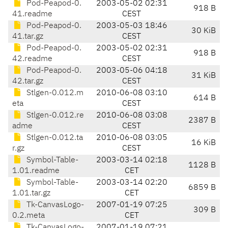
Pod-Peapod-0.
2003-05-02 02:31
918 B
41.readme
CEST
Pod-Peapod-0.
2003-05-03 18:46
30 KiB
41.tar.gz
CEST
Pod-Peapod-0.
2003-05-02 02:31
918 B
42.readme
CEST
Pod-Peapod-0.
2003-05-06 04:18
31 KiB
42.tar.gz
CEST
Stlgen-0.012.m
2010-06-08 03:10
614 B
eta
CEST
Stlgen-0.012.re
2010-06-08 03:08
2387 B
adme
CEST
Stlgen-0.012.ta
2010-06-08 03:05
16 KiB
r.gz
CEST
Symbol-Table-
2003-03-14 02:18
1128 B
1.01.readme
CET
Symbol-Table-
2003-03-14 02:20
6859 B
1.01.tar.gz
CET
Tk-CanvasLogo-
2007-01-19 07:25
309 B
0.2.meta
CET
Tk-CanvasLogo-
2007-01-19 07:21