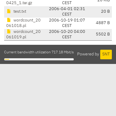
26 KiB
0425_1.tar.gz
CEST
2006-04-01 02:31
test.txt
20 B
CEST
wordcount_20
2006-10-19 01:07
4887 B
061018.pl
CEST
wordcount_20
2006-10-20 04:00
5502 B
061019.pl
CEST
Current bandwidth utilization 717.18 Mbit/s
Powered by
SNT