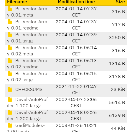
Filename
Modification time
Size
Bit-Vector-Arra
2004-01-14 07:37
316 B
y-0.01.meta
CET
Bit-Vector-Arra
2004-01-14 07:37
717 B
y-0.01.readme
CET
Bit-Vector-Arra
2004-01-14 07:39
3250 B
y-0.01.tar.gz
CET
Bit-Vector-Arra
2004-01-16 06:14
316 B
y-0.02.meta
CET
Bit-Vector-Arra
2004-01-16 06:13
1314 B
y-0.02.readme
CET
Bit-Vector-Arra
2004-01-16 06:15
3178 B
y-0.02.tar.gz
CET
2021-11-22 01:47
CHECKSUMS
23 KiB
CET
Devel-AutoProf
2002-04-07 23:06
5614 B
iler-1.100.tar.gz
CEST
Devel-AutoProf
2002-04-18 02:26
6139 B
iler-1.200.tar.gz
CEST
GediModules-
2003-01-26 10:21
44 KiB