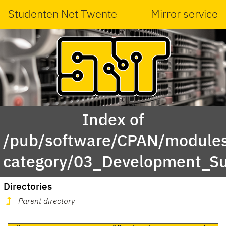
Studenten Net Twente
Mirror service
Index of
/pub/software/CPAN/modules
category/03_Development_S
Directories
Parent directory