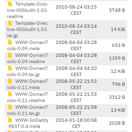
Template-Direc
2010-08-24 03:15
tive-XSSAudit-1.03.
5748 B
CEST
readme
Template-Direc
2010-08-24 03:14
tive-XSSAudit-1.03.
19 KiB
CEST
tar.gz
WWW-DomainT
2008-04-04 03:28
653 B
ools-0.09.meta
CEST
WWW-DomainT
2008-04-04 03:28
1359 B
ools-0.09.readme
CEST
WWW-DomainT
2008-04-04 04:20
12 KiB
ools-0.09.tar.gz
CEST
WWW-DomainT
2008-05-22 21:53
796 B
ools-0.11.meta
CEST
WWW-DomainT
2008-05-22 21:53
3312 B
ools-0.11.readme
CEST
WWW-DomainT
2008-05-22 21:58
13 KiB
ools-0.11.tar.gz
CEST
WWW-GoDaddy
2014-01-18 00:08
2028 B
-REST-0.4.meta
CET