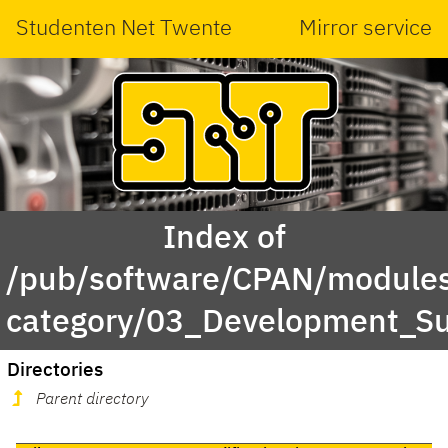
Studenten Net Twente
Mirror service
Index of
/pub/software/CPAN/modules
category/03_Development_S
Directories
Parent directory