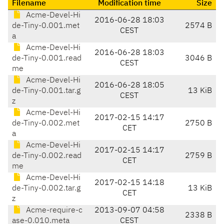
Filename
Modification time
Size
Acme-Devel-Hi
2016-06-28 18:03
de-Tiny-0.001.met
2574 B
CEST
a
Acme-Devel-Hi
2016-06-28 18:03
de-Tiny-0.001.read
3046 B
CEST
me
Acme-Devel-Hi
2016-06-28 18:05
de-Tiny-0.001.tar.g
13 KiB
CEST
z
Acme-Devel-Hi
2017-02-15 14:17
de-Tiny-0.002.met
2750 B
CET
a
Acme-Devel-Hi
2017-02-15 14:17
de-Tiny-0.002.read
2759 B
CET
me
Acme-Devel-Hi
2017-02-15 14:18
de-Tiny-0.002.tar.g
13 KiB
CET
z
Acme-require-c
2013-09-07 04:58
2338 B
ase-0.010.meta
CEST