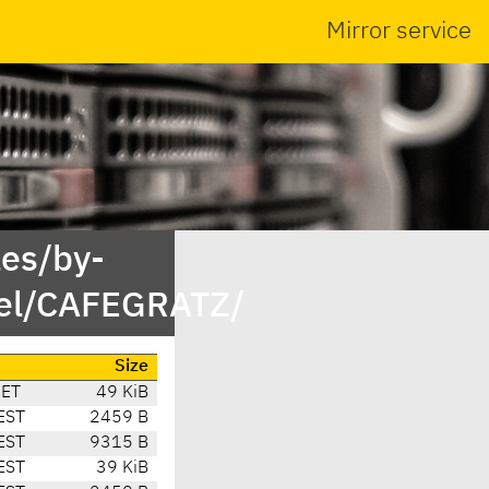
Mirror service
es/by-
vel/CAFEGRATZ/
Size
CET
49 KiB
EST
2459 B
EST
9315 B
EST
39 KiB