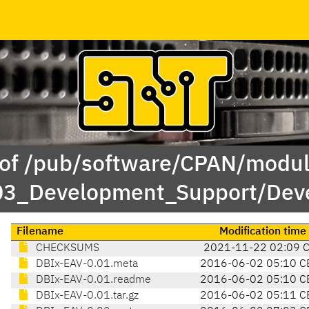
 of /pub/software/CPAN/modul
/03_Development_Support/De
Filename
Modification time
CHECKSUMS
2021-11-22 02:09 
DBIx-EAV-0.01.meta
2016-06-02 05:10 C
DBIx-EAV-0.01.readme
2016-06-02 05:10 C
DBIx-EAV-0.01.tar.gz
2016-06-02 05:11 C