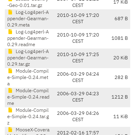
17 KiB
-Geo-0.01.tar.gz
CEST
Log-Log4perl-A
2010-10-09 17:20
ppender-Gearman-
687 B
CEST
0.29.meta
Log-Log4perl-A
2010-10-09 17:20
ppender-Gearman-
1081 B
CEST
0.29.readme
Log-Log4perl-A
2010-10-09 17:25
ppender-Gearman-
20 KiB
CEST
0.29.tar.gz
Module-Compil
2006-03-29 04:24
e-Simple-0.24.met
282 B
CEST
a
Module-Compil
2006-03-29 04:23
e-Simple-0.24.read
1212 B
CEST
me
Module-Compil
2006-03-29 04:26
e-Simple-0.24.tar.g
11 KiB
CEST
z
MooseX-Covera
2012-02-16 17:57