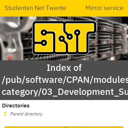
Studenten Net Twente
Mirror service
Index of
/pub/software/CPAN/modules
category/03_Development_S
Directories
Parent directory