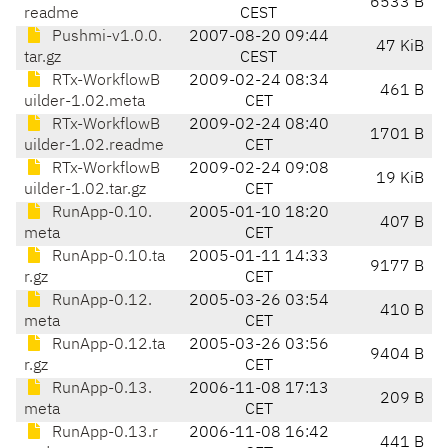
6533 B
readme
CEST
Pushmi-v1.0.0.
2007-08-20 09:44
47 KiB
tar.gz
CEST
RTx-WorkflowB
2009-02-24 08:34
461 B
uilder-1.02.meta
CET
RTx-WorkflowB
2009-02-24 08:40
1701 B
uilder-1.02.readme
CET
RTx-WorkflowB
2009-02-24 09:08
19 KiB
uilder-1.02.tar.gz
CET
RunApp-0.10.
2005-01-10 18:20
407 B
meta
CET
RunApp-0.10.ta
2005-01-11 14:33
9177 B
r.gz
CET
RunApp-0.12.
2005-03-26 03:54
410 B
meta
CET
RunApp-0.12.ta
2005-03-26 03:56
9404 B
r.gz
CET
RunApp-0.13.
2006-11-08 17:13
209 B
meta
CET
RunApp-0.13.r
2006-11-08 16:42
441 B