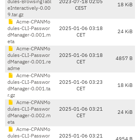
dules-BrowsingTabl
2023-07-18 02:05
18 KiB
eInteractively-0.00
CEST
9.tar.gz
Acme-CPANMo
dules-CLI-Passwor
2025-01-06 03:18
24 KiB
dManager-0.001.m
CET
eta
Acme-CPANMo
dules-CLI-Passwor
2025-01-06 03:18
4857 B
dManager-0.001.re
CET
adme
Acme-CPANMo
dules-CLI-Passwor
2025-01-06 03:23
18 KiB
dManager-0.001.ta
CET
r.gz
Acme-CPANMo
dules-CLI-Passwor
2025-01-06 03:21
24 KiB
dManager-0.002.m
CET
eta
Acme-CPANMo
dules-CLI-Passwor
2025-01-06 03:21
4954 B