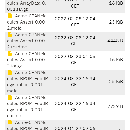
2024-02-05 01:05
dules-ArrayData-0.
16 KiB
CET
001.tar.gz
Acme-CPANMo
2022-03-08 12:04
dules-Assert-0.00
23 KiB
CET
2.meta
Acme-CPANMo
2022-03-08 12:04
dules-Assert-0.00
4448 B
CET
2.readme
Acme-CPANMo
2022-03-23 01:05
dules-Assert-0.00
16 KiB
CET
2.tar.gz
Acme-CPANMo
dules-BPOM-FoodR
2024-03-22 16:34
25 KiB
egistration-0.001.
CET
meta
Acme-CPANMo
dules-BPOM-FoodR
2024-03-22 16:34
7729 B
egistration-0.001.r
CET
eadme
Acme-CPANMo
dules-BPOM-FoodR
2024-04-27 02:06