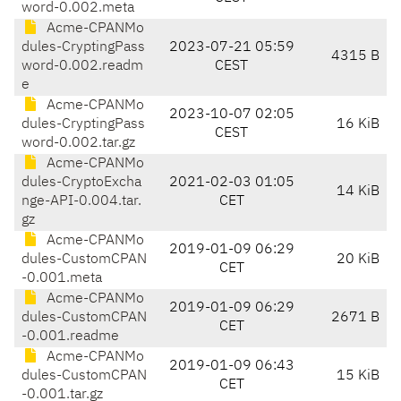
word-0.002.meta
Acme-CPANMo
dules-CryptingPass
2023-07-21 05:59
4315 B
word-0.002.readm
CEST
e
Acme-CPANMo
2023-10-07 02:05
dules-CryptingPass
16 KiB
CEST
word-0.002.tar.gz
Acme-CPANMo
dules-CryptoExcha
2021-02-03 01:05
14 KiB
nge-API-0.004.tar.
CET
gz
Acme-CPANMo
2019-01-09 06:29
dules-CustomCPAN
20 KiB
CET
-0.001.meta
Acme-CPANMo
2019-01-09 06:29
dules-CustomCPAN
2671 B
CET
-0.001.readme
Acme-CPANMo
2019-01-09 06:43
dules-CustomCPAN
15 KiB
CET
-0.001.tar.gz