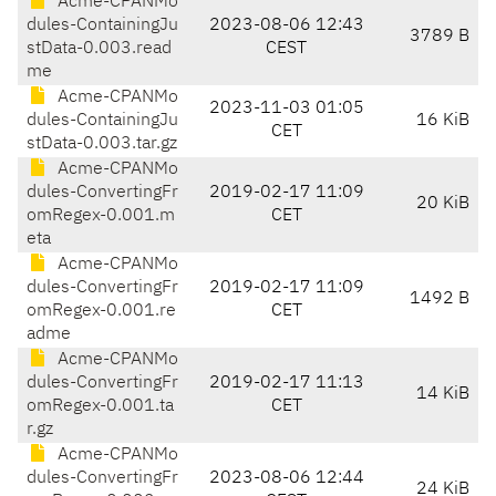
Acme-CPANMo
dules-ContainingJu
2023-08-06 12:43
3789 B
stData-0.003.read
CEST
me
Acme-CPANMo
2023-11-03 01:05
dules-ContainingJu
16 KiB
CET
stData-0.003.tar.gz
Acme-CPANMo
dules-ConvertingFr
2019-02-17 11:09
20 KiB
omRegex-0.001.m
CET
eta
Acme-CPANMo
dules-ConvertingFr
2019-02-17 11:09
1492 B
omRegex-0.001.re
CET
adme
Acme-CPANMo
dules-ConvertingFr
2019-02-17 11:13
14 KiB
omRegex-0.001.ta
CET
r.gz
Acme-CPANMo
dules-ConvertingFr
2023-08-06 12:44
24 KiB