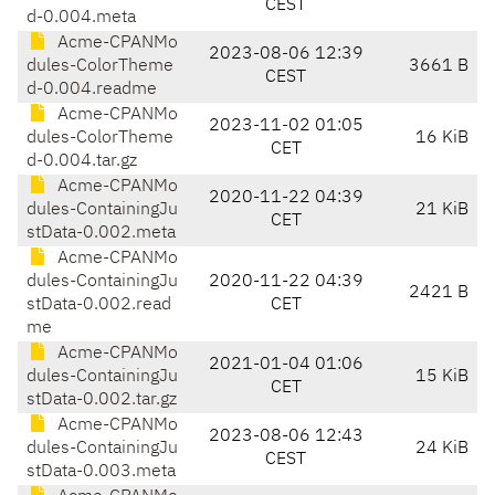
CEST
d-0.004.meta
Acme-CPANMo
2023-08-06 12:39
dules-ColorTheme
3661 B
CEST
d-0.004.readme
Acme-CPANMo
2023-11-02 01:05
dules-ColorTheme
16 KiB
CET
d-0.004.tar.gz
Acme-CPANMo
2020-11-22 04:39
dules-ContainingJu
21 KiB
CET
stData-0.002.meta
Acme-CPANMo
dules-ContainingJu
2020-11-22 04:39
2421 B
stData-0.002.read
CET
me
Acme-CPANMo
2021-01-04 01:06
dules-ContainingJu
15 KiB
CET
stData-0.002.tar.gz
Acme-CPANMo
2023-08-06 12:43
dules-ContainingJu
24 KiB
CEST
stData-0.003.meta