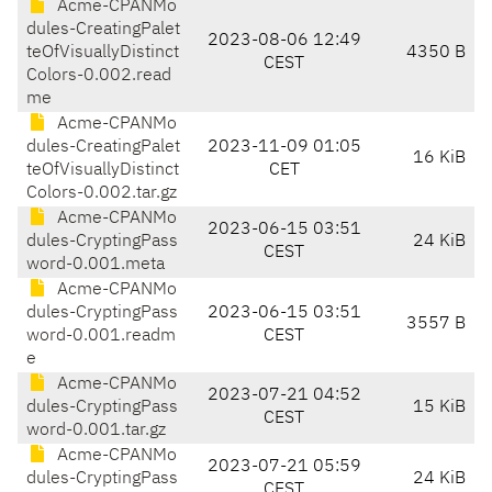
Acme-CPANMo
dules-CreatingPalet
2023-08-06 12:49
teOfVisuallyDistinct
4350 B
CEST
Colors-0.002.read
me
Acme-CPANMo
dules-CreatingPalet
2023-11-09 01:05
16 KiB
teOfVisuallyDistinct
CET
Colors-0.002.tar.gz
Acme-CPANMo
2023-06-15 03:51
dules-CryptingPass
24 KiB
CEST
word-0.001.meta
Acme-CPANMo
dules-CryptingPass
2023-06-15 03:51
3557 B
word-0.001.readm
CEST
e
Acme-CPANMo
2023-07-21 04:52
dules-CryptingPass
15 KiB
CEST
word-0.001.tar.gz
Acme-CPANMo
2023-07-21 05:59
dules-CryptingPass
24 KiB
CEST