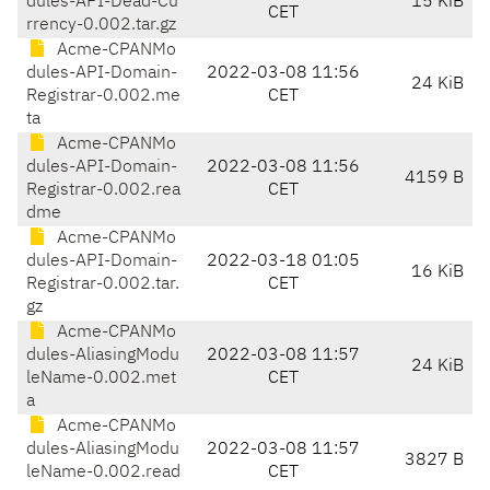
dules-API-Dead-Cu
15 KiB
CET
rrency-0.002.tar.gz
Acme-CPANMo
dules-API-Domain-
2022-03-08 11:56
24 KiB
Registrar-0.002.me
CET
ta
Acme-CPANMo
dules-API-Domain-
2022-03-08 11:56
4159 B
Registrar-0.002.rea
CET
dme
Acme-CPANMo
dules-API-Domain-
2022-03-18 01:05
16 KiB
Registrar-0.002.tar.
CET
gz
Acme-CPANMo
dules-AliasingModu
2022-03-08 11:57
24 KiB
leName-0.002.met
CET
a
Acme-CPANMo
dules-AliasingModu
2022-03-08 11:57
3827 B
leName-0.002.read
CET