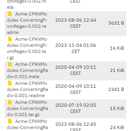
omRegex-0.002.m
CEST
eta
Acme-CPANMo
dules-ConvertingFr
2023-08-06 12:44
3631 B
omRegex-0.002.re
CEST
adme
Acme-CPANMo
dules-ConvertingFr
2023-11-04 01:06
16 KiB
omRegex-0.002.ta
CET
r.gz
Acme-CPANMo
2020-04-09 10:11
dules-ConvertingRa
21 KiB
CEST
dix-0.001.meta
Acme-CPANMo
2020-04-09 10:11
dules-ConvertingRa
2341 B
CEST
dix-0.001.readme
Acme-CPANMo
2020-07-19 02:05
dules-ConvertingRa
15 KiB
CEST
dix-0.001.tar.gz
Acme-CPANMo
2023-08-06 12:45
dules-ConvertingRa
24 KiB
CEST