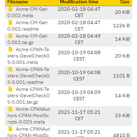
Filename
Modification time
Size
Acme-CM-Get-
2020-02-18 04:47
20 KiB
0.002.meta
CET
Acme-CM-Get-
2020-02-18 04:47
1226 B
0.002.readme
CET
Acme-CM-Get-
2020-02-18 04:49
14 KiB
0.002.tar.gz
CET
Acme-CPAN-Te
2020-10-19 04:08
sters-DevelCheckO
20 KiB
CEST
S-0.001.meta
Acme-CPAN-Te
2020-10-19 04:08
sters-DevelCheckO
1101 B
CEST
S-0.001.readme
Acme-CPAN-Te
2020-10-19 04:09
sters-DevelCheckO
14 KiB
CEST
S-0.001.tar.gz
Acme-CPANAut
2021-11-17 05:21
hors-CPAN-MostSc
23 KiB
CET
ripts-0.005.meta
Acme-CPANAut
2021-11-17 05:21
hors-CPAN-MostSc
4810 B