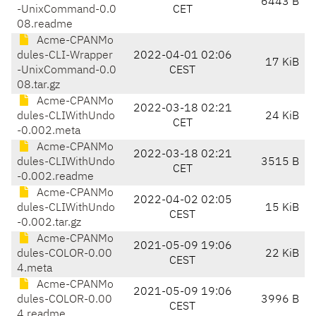
6443 B
-UnixCommand-0.0
CET
08.readme
Acme-CPANMo
dules-CLI-Wrapper
2022-04-01 02:06
17 KiB
-UnixCommand-0.0
CEST
08.tar.gz
Acme-CPANMo
2022-03-18 02:21
dules-CLIWithUndo
24 KiB
CET
-0.002.meta
Acme-CPANMo
2022-03-18 02:21
dules-CLIWithUndo
3515 B
CET
-0.002.readme
Acme-CPANMo
2022-04-02 02:05
dules-CLIWithUndo
15 KiB
CEST
-0.002.tar.gz
Acme-CPANMo
2021-05-09 19:06
dules-COLOR-0.00
22 KiB
CEST
4.meta
Acme-CPANMo
2021-05-09 19:06
dules-COLOR-0.00
3996 B
CEST
4.readme