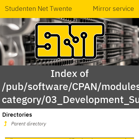
Studenten Net Twente
Mirror service
Index of
/pub/software/CPAN/modules
category/03_Development_S
Directories
Parent directory