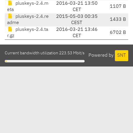
pluskeys-2.4.m
2016-03-21 13:50
1107 B
eta
CET
pluskeys-2.4.re
2015-05-03 00:35
1433 B
adme
CEST
pluskeys-2.4.ta
2016-03-21 13:46
6702 B
r.gz
CET
Current bandwidth utilization 223.53 Mbit/s
Powered by
SNT