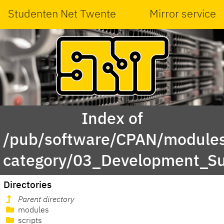
Studenten Net Twente
Mirror service
Index of
/pub/software/CPAN/modules
category/03_Development_Su
Directories
Parent directory
modules
scripts