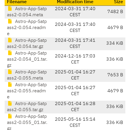
Filename
Modification time
Size
Astro-App-Satp
2024-03-31 17:40
7482 B
ass2-0.054.meta
CEST
Astro-App-Satp
2024-03-31 17:40
ass2-0.054.readm
4679 B
CEST
e
Astro-App-Satp
2024-03-31 17:41
334 KiB
ass2-0.054.tar.gz
CEST
Astro-App-Satp
2024-12-16 17:03
ass2-0.054_01.tar.
336 KiB
CET
gz
Astro-App-Satp
2025-01-04 16:27
7653 B
ass2-0.055.meta
CET
Astro-App-Satp
2025-01-04 16:27
ass2-0.055.readm
4679 B
CET
e
Astro-App-Satp
2025-01-04 16:28
336 KiB
ass2-0.055.tar.gz
CET
Astro-App-Satp
2025-05-16 15:14
ass2-0.055_01.tar.
336 KiB
CEST
gz