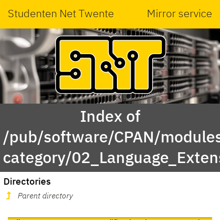
Studenten Net Twente
Mirror service
Index of
/pub/software/CPAN/modules
category/02_Language_Exten
Directories
Parent directory