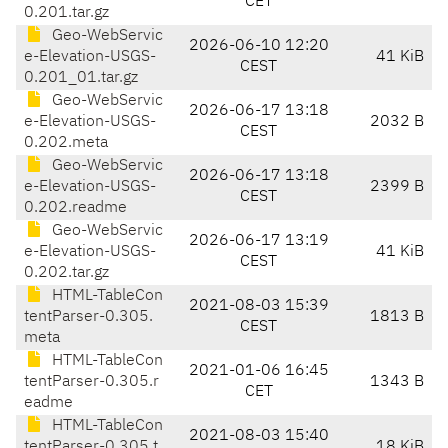
CET
0.201.tar.gz
Geo-WebServic
2026-06-10 12:20
e-Elevation-USGS-
41 KiB
CEST
0.201_01.tar.gz
Geo-WebServic
2026-06-17 13:18
e-Elevation-USGS-
2032 B
CEST
0.202.meta
Geo-WebServic
2026-06-17 13:18
e-Elevation-USGS-
2399 B
CEST
0.202.readme
Geo-WebServic
2026-06-17 13:19
e-Elevation-USGS-
41 KiB
CEST
0.202.tar.gz
HTML-TableCon
2021-08-03 15:39
tentParser-0.305.
1813 B
CEST
meta
HTML-TableCon
2021-01-06 16:45
tentParser-0.305.r
1343 B
CET
eadme
HTML-TableCon
2021-08-03 15:40
tentParser-0.305.t
18 KiB