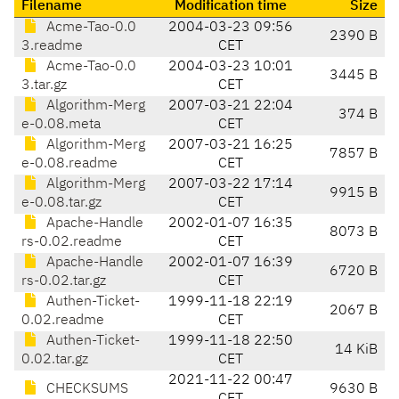
Filename
Modification time
Size
Acme-Tao-0.0
2004-03-23 09:56
2390 B
3.readme
CET
Acme-Tao-0.0
2004-03-23 10:01
3445 B
3.tar.gz
CET
Algorithm-Merg
2007-03-21 22:04
374 B
e-0.08.meta
CET
Algorithm-Merg
2007-03-21 16:25
7857 B
e-0.08.readme
CET
Algorithm-Merg
2007-03-22 17:14
9915 B
e-0.08.tar.gz
CET
Apache-Handle
2002-01-07 16:35
8073 B
rs-0.02.readme
CET
Apache-Handle
2002-01-07 16:39
6720 B
rs-0.02.tar.gz
CET
Authen-Ticket-
1999-11-18 22:19
2067 B
0.02.readme
CET
Authen-Ticket-
1999-11-18 22:50
14 KiB
0.02.tar.gz
CET
2021-11-22 00:47
CHECKSUMS
9630 B