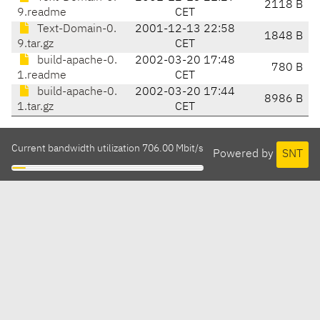
2118 B
9.readme
CET
Text-Domain-0.
2001-12-13 22:58
1848 B
9.tar.gz
CET
build-apache-0.
2002-03-20 17:48
780 B
1.readme
CET
build-apache-0.
2002-03-20 17:44
8986 B
1.tar.gz
CET
Current bandwidth utilization 706.00 Mbit/s
Powered by
SNT