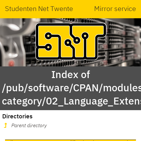
Studenten Net Twente
Mirror service
Index of
/pub/software/CPAN/modules
category/02_Language_Exten
Directories
Parent directory