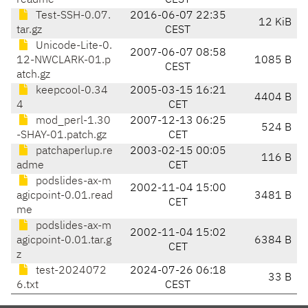
readme
CEST
Test-SSH-0.07.
2016-06-07 22:35
12 KiB
tar.gz
CEST
Unicode-Lite-0.
2007-06-07 08:58
12-NWCLARK-01.p
1085 B
CEST
atch.gz
keepcool-0.34
2005-03-15 16:21
4404 B
4
CET
mod_perl-1.30
2007-12-13 06:25
524 B
-SHAY-01.patch.gz
CET
patchaperlup.re
2003-02-15 00:05
116 B
adme
CET
podslides-ax-m
2002-11-04 15:00
agicpoint-0.01.read
3481 B
CET
me
podslides-ax-m
2002-11-04 15:02
agicpoint-0.01.tar.g
6384 B
CET
z
test-2024072
2024-07-26 06:18
33 B
6.txt
CEST