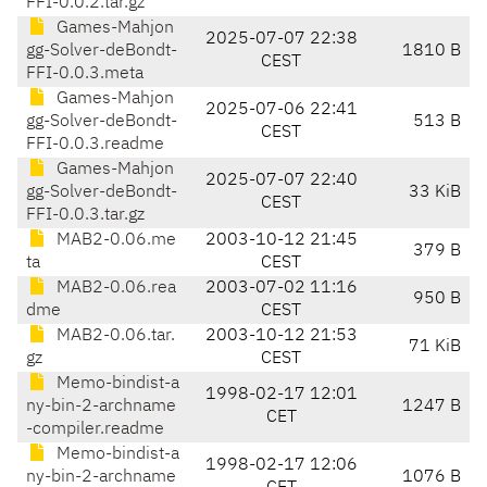
FFI-0.0.2.tar.gz
Games-Mahjon
2025-07-07 22:38
gg-Solver-deBondt-
1810 B
CEST
FFI-0.0.3.meta
Games-Mahjon
2025-07-06 22:41
gg-Solver-deBondt-
513 B
CEST
FFI-0.0.3.readme
Games-Mahjon
2025-07-07 22:40
gg-Solver-deBondt-
33 KiB
CEST
FFI-0.0.3.tar.gz
MAB2-0.06.me
2003-10-12 21:45
379 B
ta
CEST
MAB2-0.06.rea
2003-07-02 11:16
950 B
dme
CEST
MAB2-0.06.tar.
2003-10-12 21:53
71 KiB
gz
CEST
Memo-bindist-a
1998-02-17 12:01
ny-bin-2-archname
1247 B
CET
-compiler.readme
Memo-bindist-a
1998-02-17 12:06
ny-bin-2-archname
1076 B