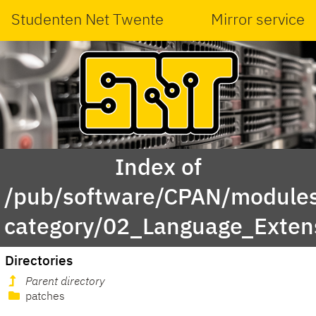
Studenten Net Twente
Mirror service
Index of
/pub/software/CPAN/modules
category/02_Language_Exten
Directories
Parent directory
patches