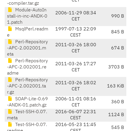
CET
-compiler.tar.gz
Module-AutoIn
2006-11-29 08:34
stall-in-inc-ANDK-0
990 B
CET
1.patch
MsqlPerl.readm
1997-07-13 22:09
845 B
e
CEST
Perl-Repository
2011-03-26 18:00
-APC-2.002001.m
674 B
CET
eta
Perl-Repository
2011-03-26 17:27
-APC-2.002001.re
3703 B
CET
adme
Perl-Repository
2011-03-26 18:02
-APC-2.002001.ta
163 KiB
CET
r.gz
SOAP-Lite-0.69
2006-11-01 08:16
360 B
-ANDK-01.patch.gz
CET
Test-SSH-0.07.
2016-06-07 22:31
1124 B
meta
CEST
Test-SSH-0.07.
2016-05-23 11:45
545 B