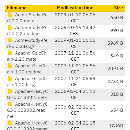
Filename
Modification time
Size
Acme-Study-Pe
2009-01-10 06:05
650 B
rl-0.0.2.meta
CET
Acme-Study-Pe
2008-10-19 13:42
990 B
rl-0.0.2.readme
CEST
Acme-Study-Pe
2009-01-10 06:06
5967 B
rl-0.0.2.tar.gz
CET
Apache-GzipCh
2007-11-21 06:56
549 B
ain-1.20.meta
CET
Apache-GzipCh
2007-11-21 06:56
2091 B
ain-1.20.readme
CET
Apache-GzipCh
2007-11-21 06:59
4734 B
ain-1.20.tar.gz
CET
Apache-HeavyC
2006-02-04 21:12
318 B
GI-0.013302.meta
CET
Apache-HeavyC
2006-02-02 11:10
GI-0.013302.read
654 B
CET
me
Apache-HeavyC
2006-02-04 21:15
18 KiB
GI-0.013302.tar.gz
CET