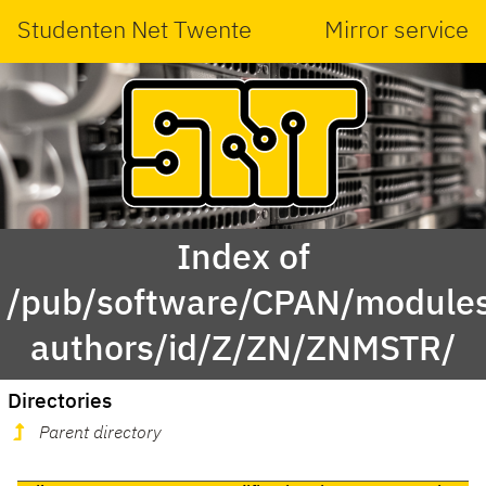
Studenten Net Twente
Mirror service
Index of
/pub/software/CPAN/modules
authors/id/Z/ZN/ZNMSTR/
Directories
Parent directory