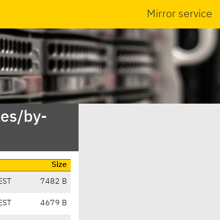
Mirror service
es/by-
Size
EST
7482 B
EST
4679 B