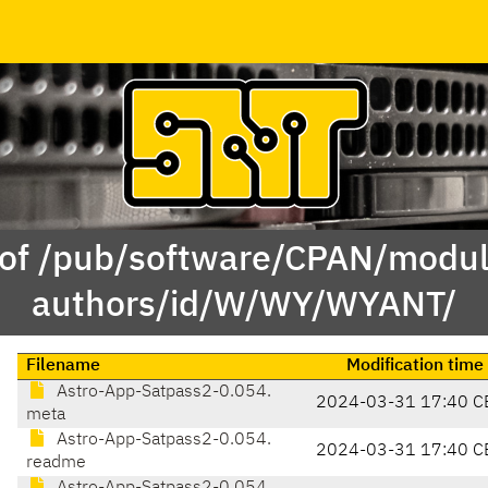
 of /pub/software/CPAN/modul
authors/id/W/WY/WYANT/
Filename
Modification time
Astro-App-Satpass2-0.054.
2024-03-31 17:40 C
meta
Astro-App-Satpass2-0.054.
2024-03-31 17:40 C
readme